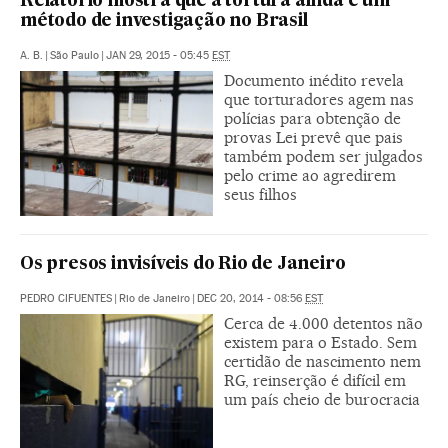
Relatório mostra que a tortura ainda é um
método de investigação no Brasil
A. B.
|
São Paulo
|
JAN 29, 2015 - 05:45
EST
Documento inédito revela
que torturadores agem nas
polícias para obtenção de
provas Lei prevê que pais
também podem ser julgados
pelo crime ao agredirem
seus filhos
Os presos invisíveis do Rio de Janeiro
PEDRO CIFUENTES
|
Rio de Janeiro
|
DEC 20, 2014 - 08:56
EST
Cerca de 4.000 detentos não
existem para o Estado. Sem
certidão de nascimento nem
RG, reinserção é difícil em
um país cheio de burocracia