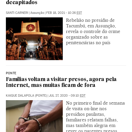
decapitados
SANTI CARNERI
|
Assunção
|
FEB 18, 2021 - 10:26
EST
Rebelião no presídio de
Tacumbú, em Assunção,
revela o controle do crime
organizado sobre as
penitenciárias no país
PONTE
Famílias voltam a visitar presos, agora pela
Internet, mas muitas ficam de fora
KAIQUE DALAPOLA (PONTE)
|
JUL 27, 2020 - 09:10
EDT
No primeiro final de semana
de visita on-line nos
presídios paulistas,
familiares relatam falhas,
mas também alegria em
rever os parentes presos