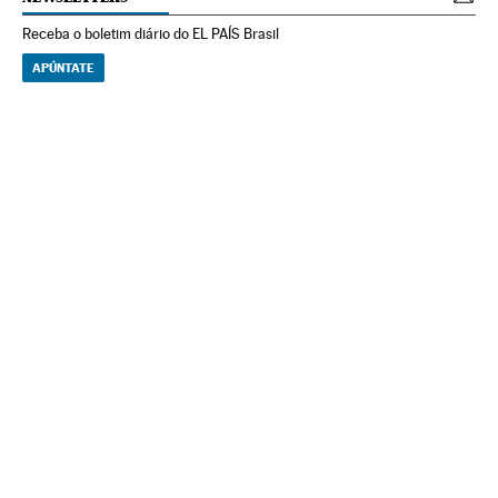
Receba o boletim diário do EL PAÍS Brasil
APÚNTATE
NEWSLETTERS
Boletín de América
Cada semana en tu cuenta de correo una selección de las noticias,
reportajes y análisis de los periodistas de EL PAÍS con los acontecimientos
más relevantes del continente.
Arquivo