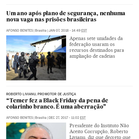
Um ano após plano de segurança, nenhuma
nova vaga nas prisões brasileiras
AFONSO BENITES
|
Brasília
|
JAN 07, 2018 - 14:49
EST
Apenas sete unidades da
federação usaram os
recursos destinados para
ampliação de cadeias
ROBERTO LIVIANU, PROMOTOR DE JUSTIÇA
“Temer fez a Black Friday da pena de
colarinho branco. É uma aberração”
AFONSO BENITES
|
Brasília
|
DEC 27, 2017 - 11:02
EST
Presidente do Instituto Não
Aceito Corrupção, Roberto
Livianu, diz que decreto que