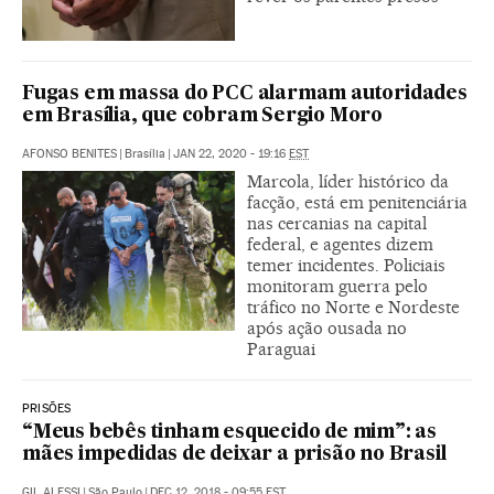
Fugas em massa do PCC alarmam autoridades
em Brasília, que cobram Sergio Moro
AFONSO BENITES
|
Brasília
|
JAN 22, 2020 - 19:16
EST
Marcola, líder histórico da
facção, está em penitenciária
nas cercanias na capital
federal, e agentes dizem
temer incidentes. Policiais
monitoram guerra pelo
tráfico no Norte e Nordeste
após ação ousada no
Paraguai
PRISÕES
“Meus bebês tinham esquecido de mim”: as
mães impedidas de deixar a prisão no Brasil
GIL ALESSI
|
São Paulo
|
DEC 12, 2018 - 09:55
EST