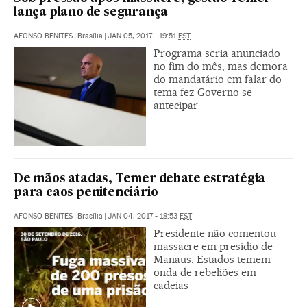
lança plano de segurança
AFONSO BENITES
|
Brasília
|
JAN 05, 2017 - 19:51
EST
Programa seria anunciado
no fim do mês, mas demora
do mandatário em falar do
tema fez Governo se
antecipar
De mãos atadas, Temer debate estratégia
para caos penitenciário
AFONSO BENITES
|
Brasília
|
JAN 04, 2017 - 18:53
EST
Presidente não comentou
massacre em presídio de
Manaus. Estados temem
onda de rebeliões em
cadeias