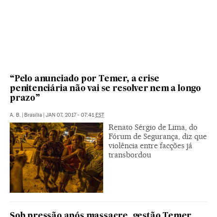
“Pelo anunciado por Temer, a crise
penitenciária não vai se resolver nem a longo
prazo”
A. B.
|
Brasília
|
JAN 07, 2017 - 07:41
EST
Renato Sérgio de Lima, do
Fórum de Segurança, diz que
violência entre facções já
transbordou
Sob pressão após massacre, gestão Temer