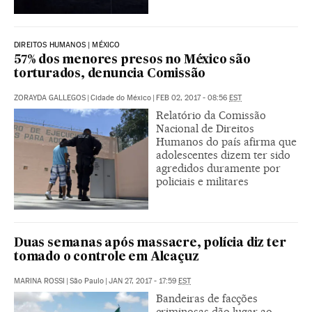
DIREITOS HUMANOS | MÉXICO
57% dos menores presos no México são
torturados, denuncia Comissão
ZORAYDA GALLEGOS
|
Cidade do México
|
FEB 02, 2017 - 08:56
EST
Relatório da Comissão
Nacional de Direitos
Humanos do país afirma que
adolescentes dizem ter sido
agredidos duramente por
policiais e militares
Duas semanas após massacre, polícia diz ter
tomado o controle em Alcaçuz
MARINA ROSSI
|
São Paulo
|
JAN 27, 2017 - 17:59
EST
Bandeiras de facções
criminosas dão lugar ao