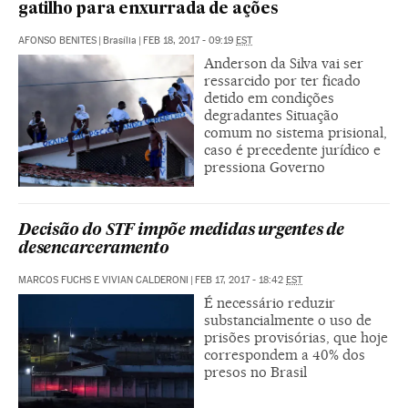
gatilho para enxurrada de ações
AFONSO BENITES
|
Brasília
|
FEB 18, 2017 - 09:19
EST
Anderson da Silva vai ser
ressarcido por ter ficado
detido em condições
degradantes Situação
comum no sistema prisional,
caso é precedente jurídico e
pressiona Governo
Decisão do STF impõe medidas urgentes de
desencarceramento
MARCOS FUCHS E VIVIAN CALDERONI
|
FEB 17, 2017 - 18:42
EST
É necessário reduzir
substancialmente o uso de
prisões provisórias, que hoje
correspondem a 40% dos
presos no Brasil