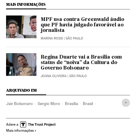
MAIS INFORMAÇÕES
MPF usa contra Greenwald áudio
que PF havia julgado favorável ao
jornalista
MARINA ROSSI
| SÃO PAULO
Regina Duarte vai a Brasília com
status de “noiva” da Cultura do
Governo Bolsonaro
JOANA OLIVEIRA
| SÃO PAULO
ARQUIVADO EM
Jair Bolsonaro
Sergio Moro
Brasília
Brasil
Crime organizado
Polícia Federal
Distrito Federal
Política penitenciária
Prisões
PCC
Adere a
Mais informações