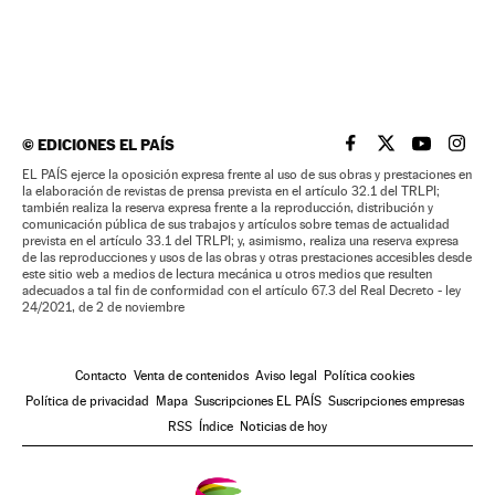
©
EDICIONES EL PAÍS
EL PAÍS BRASIL EN
EL PAÍS BRASI
EL PAÍS B
EL PA
EL PAÍS ejerce la oposición expresa frente al uso de sus obras y prestaciones en
la elaboración de revistas de prensa prevista en el artículo 32.1 del TRLPI;
también realiza la reserva expresa frente a la reproducción, distribución y
comunicación pública de sus trabajos y artículos sobre temas de actualidad
prevista en el artículo 33.1 del TRLPI; y, asimismo, realiza una reserva expresa
de las reproducciones y usos de las obras y otras prestaciones accesibles desde
este sitio web a medios de lectura mecánica u otros medios que resulten
adecuados a tal fin de conformidad con el artículo 67.3 del Real Decreto - ley
24/2021, de 2 de noviembre
Contacto
Venta de contenidos
Aviso legal
Política cookies
Política de privacidad
Mapa
Suscripciones EL PAÍS
Suscripciones empresas
RSS
Índice
Noticias de hoy