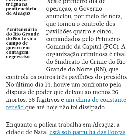
Neste primeiro dia de
em dia de
trégua na
operação, o Governo
penitenciária
de Alcaçuz
anunciou, por meio de nota,
que tomou o controle dos
Penitenciária
pavilhões quatro e cinco,
do Rio Grande
comandados pelo Primeiro
do Norte vira
campo de
Comando da Capital (PCC). A
guerra em
contagem
organização criminosa é rival
regressiva
do Sindicato do Crime do Rio
Grande do Norte (RN), que
controla os outros três pavilhões do presídio.
No último dia 14, houve um confronto pela
disputa de poder que deixou ao menos 26
mortos, 56 fugitivos e
um clima de constante
tensão
que até hoje não foi dissipado.
Enquanto a polícia trabalha em Alcaçuz, a
cidade de Natal
está sob patrulha das Forças