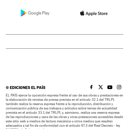
©
EDICIONES EL PAÍS
EL PAÍS BRASIL EN
EL PAÍS BRASI
EL PAÍS B
EL PA
EL PAÍS ejerce la oposición expresa frente al uso de sus obras y prestaciones en
la elaboración de revistas de prensa prevista en el artículo 32.1 del TRLPI;
también realiza la reserva expresa frente a la reproducción, distribución y
comunicación pública de sus trabajos y artículos sobre temas de actualidad
prevista en el artículo 33.1 del TRLPI; y, asimismo, realiza una reserva expresa
de las reproducciones y usos de las obras y otras prestaciones accesibles desde
este sitio web a medios de lectura mecánica u otros medios que resulten
adecuados a tal fin de conformidad con el artículo 67.3 del Real Decreto - ley