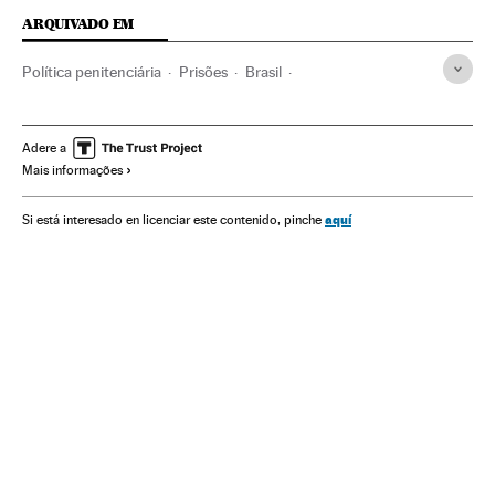
ARQUIVADO EM
Política penitenciária
Prisões
Brasil
Centros penitenciários
América do Sul
América Latina
Regime penitenciário
Julgamentos
América
Adere a
Mais informações
Processo judicial
Justiça
aquí
Si está interesado en licenciar este contenido, pinche