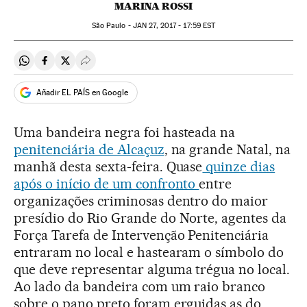
MARINA ROSSI
São Paulo -
JAN
27, 2017 - 17:59
EST
Compartir en Whatsapp
Compartir en Facebook
Compartir en Twitter
Desplegar Redes Sociales
Añadir EL PAÍS en Google
Uma bandeira negra foi hasteada na
penitenciária de Alcaçuz
, na grande Natal, na
manhã desta sexta-feira. Quase
quinze dias
após o início de um confronto
entre
organizações criminosas dentro do maior
presídio do Rio Grande do Norte, agentes da
Força Tarefa de Intervenção Penitenciária
entraram no local e hastearam o símbolo do
que deve representar alguma trégua no local.
Ao lado da bandeira com um raio branco
sobre o pano preto foram erguidas as do