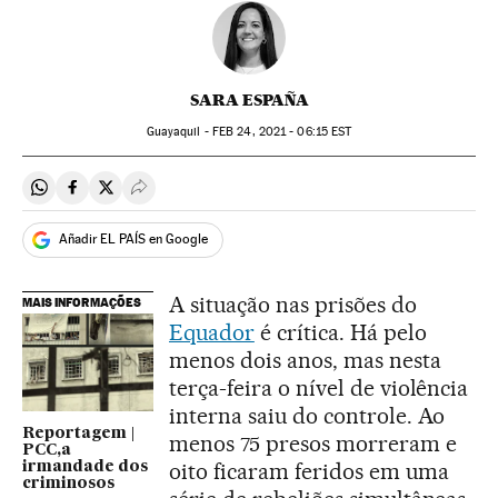
SARA ESPAÑA
Guayaquil -
FEB
24, 2021 - 06:15
EST
Compartir en Whatsapp
Compartir en Facebook
Compartir en Twitter
Desplegar Redes Sociales
Añadir EL PAÍS en Google
A situação nas prisões do
MAIS INFORMAÇÕES
Equador
é crítica. Há pelo
menos dois anos, mas nesta
terça-feira o nível de violência
interna saiu do controle. Ao
Reportagem |
menos 75 presos morreram e
PCC,a
oito ficaram feridos em uma
irmandade dos
criminosos