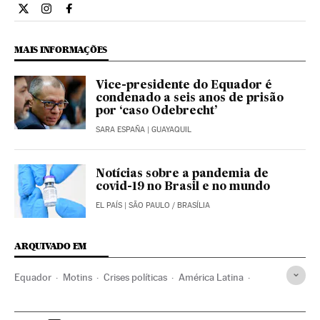
Internacional El País Brasil en Twitter
Internacional El País Brasil en Instagram
Internacional El País Brasil en Facebook
MAIS INFORMAÇÕES
Vice-presidente do Equador é
condenado a seis anos de prisão
por ‘caso Odebrecht’
SARA ESPAÑA
| GUAYAQUIL
Notícias sobre a pandemia de
covid-19 no Brasil e no mundo
EL PAÍS
| SÃO PAULO / BRASÍLIA
ARQUIVADO EM
Equador
Motins
Crises políticas
América Latina
América
Delinquência
Crime organizado