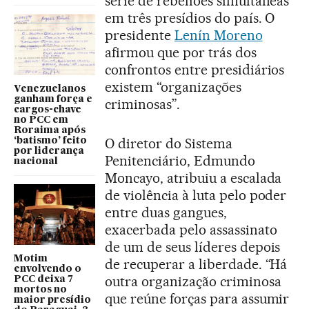
série de rebeliões simultâneas
em três presídios do país. O
presidente
Lenín Moreno
afirmou que por trás dos
confrontos entre presidiários
existem “organizações
Venezuelanos
ganham força e
criminosas”.
cargos-chave
no PCC em
Roraima após
O diretor do Sistema
‘batismo’ feito
por liderança
Penitenciário, Edmundo
nacional
Moncayo, atribuiu a escalada
de violência à luta pelo poder
entre duas gangues,
exacerbada pelo assassinato
de um de seus líderes depois
Motim
de recuperar a liberdade. “Há
envolvendo o
outra organização criminosa
PCC deixa 7
mortos no
que reúne forças para assumir
maior presídio