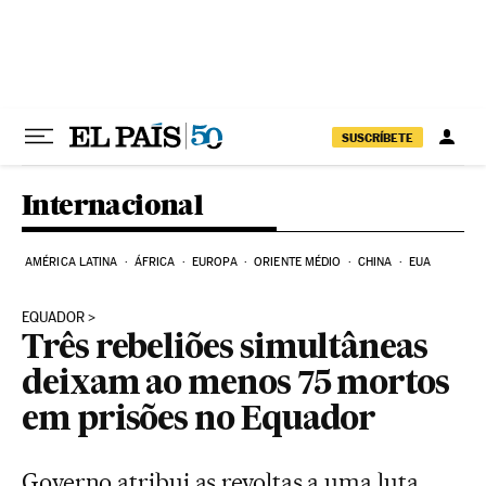
Pular para o conteúdo
SUSCRÍBETE
Internacional
AMÉRICA LATINA
ÁFRICA
EUROPA
ORIENTE MÉDIO
CHINA
EUA
EQUADOR
Três rebeliões simultâneas
deixam ao menos 75 mortos
em prisões no Equador
Governo atribui as revoltas a uma luta