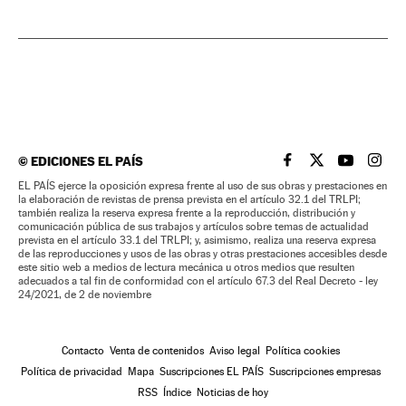
©
EDICIONES EL PAÍS
EL PAÍS BRASIL EN
EL PAÍS BRASI
EL PAÍS B
EL PA
EL PAÍS ejerce la oposición expresa frente al uso de sus obras y prestaciones en
la elaboración de revistas de prensa prevista en el artículo 32.1 del TRLPI;
también realiza la reserva expresa frente a la reproducción, distribución y
comunicación pública de sus trabajos y artículos sobre temas de actualidad
prevista en el artículo 33.1 del TRLPI; y, asimismo, realiza una reserva expresa
de las reproducciones y usos de las obras y otras prestaciones accesibles desde
este sitio web a medios de lectura mecánica u otros medios que resulten
adecuados a tal fin de conformidad con el artículo 67.3 del Real Decreto - ley
24/2021, de 2 de noviembre
Contacto
Venta de contenidos
Aviso legal
Política cookies
Política de privacidad
Mapa
Suscripciones EL PAÍS
Suscripciones empresas
RSS
Índice
Noticias de hoy