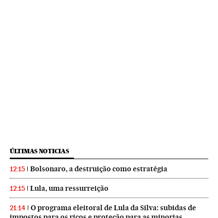
ÚLTIMAS NOTICIAS
Bolsonaro, a destruição como estratégia
12:15
Lula, uma ressurreição
12:15
O programa eleitoral de Lula da Silva: subidas de
21:14
impostos para os ricos e proteção para as minorias