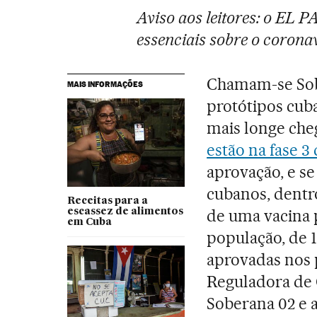
Aviso aos leitores: o EL 
essenciais sobre o coronav
Chamam-se Sobe
MAIS INFORMAÇÕES
protótipos cuba
mais longe ch
estão na fase 3 
aprovação, e s
cubanos, dentr
Receitas para a
de uma vacina 
escassez de alimentos
em Cuba
população, de 1
aprovadas nos 
Reguladora de 
Soberana 02 e a