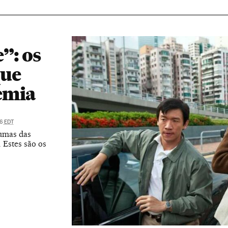
”: os
que
emia
36
EDT
gumas das
 Estes são os