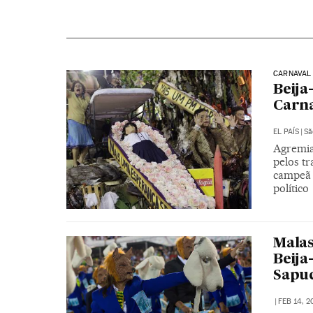
CARNAVAL 
Beija
Carna
EL PAÍS
|
Sã
Agremiaç
pelos tr
campeã 
político
Malas
Beija
Sapu
|
FEB 14, 2