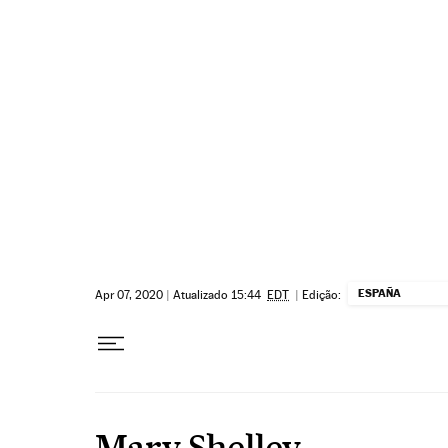
Pular para o conteúdo
ESPAÑA
Apr 07, 2020
|
Atualizado 15:44
EDT
|
Edição:
Mary Shelley