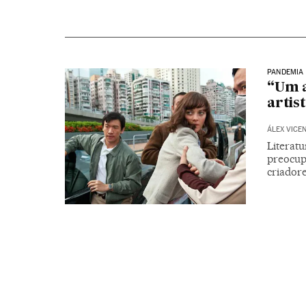
PANDEMIA
“Um a
artis
ÁLEX VICE
Literatu
preocupa
criador