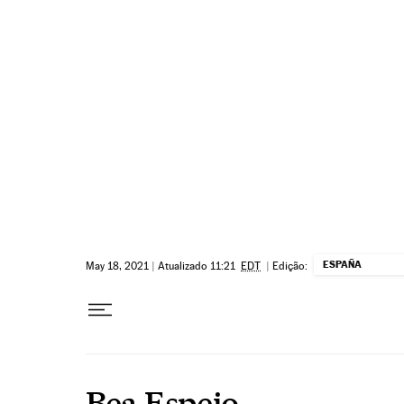
Pular para o conteúdo
ESPAÑA
May 18, 2021
|
Atualizado 11:21
EDT
|
Edição:
Bea Espejo