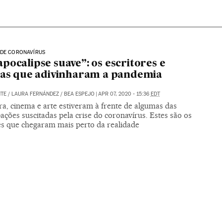
 DE CORONAVÍRUS
pocalipse suave”: os escritores e
tas que adivinharam a pandemia
NTE
/
LAURA FERNÁNDEZ
/
BEA ESPEJO
|
APR 07, 2020 - 15:36
EDT
ra, cinema e arte estiveram à frente de algumas das
ções suscitadas pela crise do coronavírus. Estes são os
es que chegaram mais perto da realidade