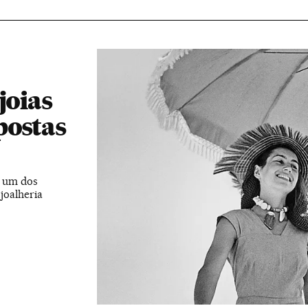
joias
postas
a um dos
joalheria