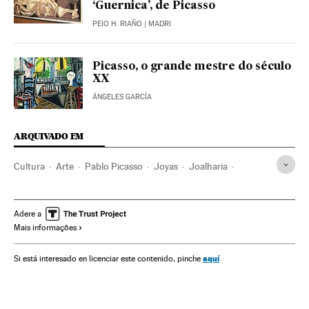
‘Guernica’, de Picasso
PEIO H. RIAÑO
| MADRI
Picasso, o grande mestre do século
XX
ÁNGELES GARCÍA
ARQUIVADO EM
Cultura
Arte
Pablo Picasso
Joyas
Joalharia
Barcelona
MoMA
Tate Modern
Adere a
Mais informações
aquí
Si está interesado en licenciar este contenido, pinche