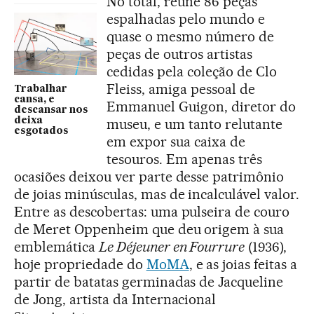
No total, reúne 86 peças
espalhadas pelo mundo e
quase o mesmo número de
peças de outros artistas
cedidas pela coleção de Clo
Fleiss, amiga pessoal de
Trabalhar
cansa, e
Emmanuel Guigon, diretor do
descansar nos
deixa
museu, e um tanto relutante
esgotados
em expor sua caixa de
tesouros. Em apenas três
ocasiões deixou ver parte desse patrimônio
de joias minúsculas, mas de incalculável valor.
Entre as descobertas: uma pulseira de couro
de Meret Oppenheim que deu origem à sua
emblemática
Le Déjeuner en Fourrure
(1936),
hoje propriedade do
MoMA
, e as joias feitas a
partir de batatas germinadas de Jacqueline
de Jong, artista da Internacional