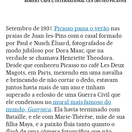
ROBERT CAPA © INTERNATIONAL CEN (MUSEO PICASSO)
Setembro de 1937.
Picasso passa o verão
nas
praias de Juan-les-Pins com o casal formado
por Paul e Nusch Éluard, fotografados de
modo jubiloso por Dora Maar, que na
verdade se chamava Henriette Theodora.
Desde que conheceu Picasso no café Les Deux
Magots, em Paris, mexendo em uma navalha
e brincando de não cortar o dedo, estavam
juntos havia mais de um ano e tinham
superado a eclosão de uma Guerra Civil que
ele condensou no
mural mais famoso do
mundo,
Guernica
. Ela havia terminado com
Bataille, e ele com Marie-Thérèse, mãe de sua
filha Maya, e a paixão fluía tanto quanto o
flash
de uma câmera fotográfica que não