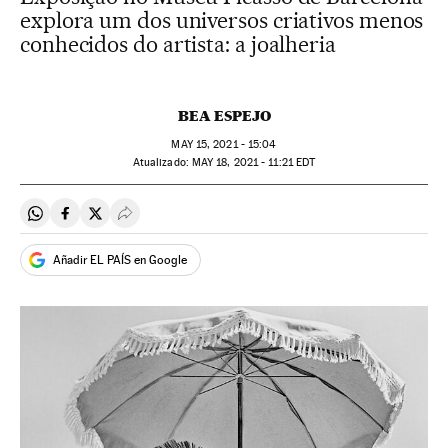
explora um dos universos criativos menos
conhecidos do artista: a joalheria
BEA ESPEJO
MAY
15, 2021 - 15:04
atualizado:
MAY
18, 2021 - 11:21
EDT
Compartir en Whatsapp
Compartir en Facebook
Compartir en Twitter
Desplegar Redes Sociales
Añadir EL PAÍS en Google