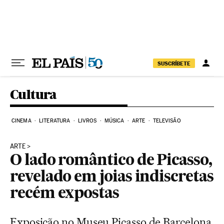
Pular para o conteúdo
SUSCRÍBETE
Cultura
CINEMA
LITERATURA
LIVROS
MÚSICA
ARTE
TELEVISÃO
ARTE
O lado romântico de Picasso,
revelado em joias indiscretas
recém expostas
Exposição no Museu Picasso de Barcelona