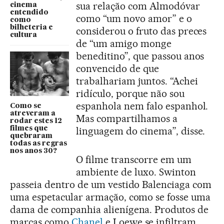
sua relação com Almodóvar
cinema
entendido
como “um novo amor” e o
como
bilheteria e
considerou o fruto das preces
cultura
de “um amigo monge
beneditino”, que passou anos
convencido de que
trabalhariam juntos. “Achei
ridículo, porque não sou
espanhola nem falo espanhol.
Como se
atreveram a
Mas compartilhamos a
rodar estes 12
filmes que
linguagem do cinema”, disse.
quebraram
todas as regras
nos anos 30?
O filme transcorre em um
ambiente de luxo. Swinton
passeia dentro de um vestido Balenciaga com
uma espetacular armação, como se fosse uma
dama de companhia alienígena. Produtos de
marcas como
Chanel
e Loewe se infiltram