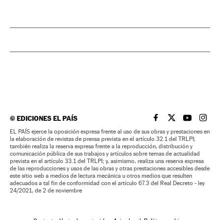
©
EDICIONES EL PAÍS
EL PAÍS BRASIL EN
EL PAÍS BRASI
EL PAÍS B
EL PA
EL PAÍS ejerce la oposición expresa frente al uso de sus obras y prestaciones en
la elaboración de revistas de prensa prevista en el artículo 32.1 del TRLPI;
también realiza la reserva expresa frente a la reproducción, distribución y
comunicación pública de sus trabajos y artículos sobre temas de actualidad
prevista en el artículo 33.1 del TRLPI; y, asimismo, realiza una reserva expresa
de las reproducciones y usos de las obras y otras prestaciones accesibles desde
este sitio web a medios de lectura mecánica u otros medios que resulten
adecuados a tal fin de conformidad con el artículo 67.3 del Real Decreto - ley
24/2021, de 2 de noviembre