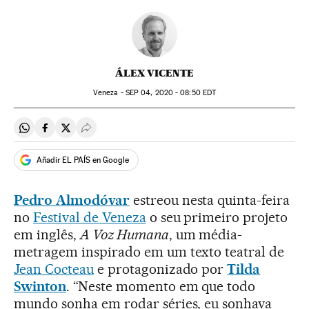
ÁLEX VICENTE
Veneza -
SEP
04, 2020 - 08:50
EDT
Compartir en Whatsapp
Compartir en Facebook
Compartir en Twitter
Desplegar Redes Sociales
Añadir EL PAÍS en Google
Pedro Almodóvar
estreou nesta quinta-feira
no
Festival de Veneza
o seu primeiro projeto
em inglês,
A Voz Humana
, um média-
metragem inspirado em um texto teatral de
Jean Cocteau
e protagonizado por
Tilda
Swinton
. “Neste momento em que todo
mundo sonha em rodar séries, eu sonhava