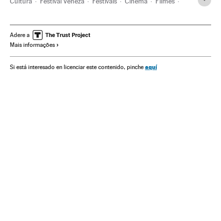
Cultura
Festival Veneza
Festivais
Cinema
Filmes
Diretores cinema
Pedro Almodóvar
Tilda Swinton
Jean Cocteau
Festivais cinema
Adere a
Mais informações
aquí
Si está interesado en licenciar este contenido, pinche