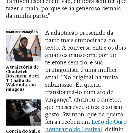
Também esperei em vão, embora sem ter que
fazer a mala, porque seria generoso demais
da minha parte.”
A adaptação prescinde da
MAIS INFORMAÇÕES
parte mais empoeirada do
texto. A conversa entre os dois
amantes transcorre por um
telefone sem fio, e sua
A trajetória de
protagonista é uma mulher
Chadwick
atual. “No original há muita
Boseman, o rei
T’Challa de
submissão. Eu queria
Wakanda, em
imagens
transformá-lo num ato de
vingança”, afirmou o diretor,
que reescreveu o texto ao seu
gosto. Swinton, que na quarta-
feira recebeu um
Leão de Ouro
honorário do Festival
, definiu
Coreia do Sul, o