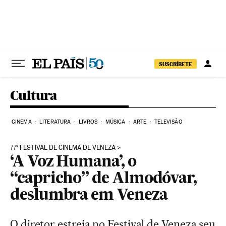
Pular para o conteúdo
SUSCRÍBETE
Cultura
CINEMA
LITERATURA
LIVROS
MÚSICA
ARTE
TELEVISÃO
77º FESTIVAL DE CINEMA DE VENEZA
‘A Voz Humana’, o
“capricho” de Almodóvar,
deslumbra em Veneza
O diretor estreia no Festival de Veneza seu