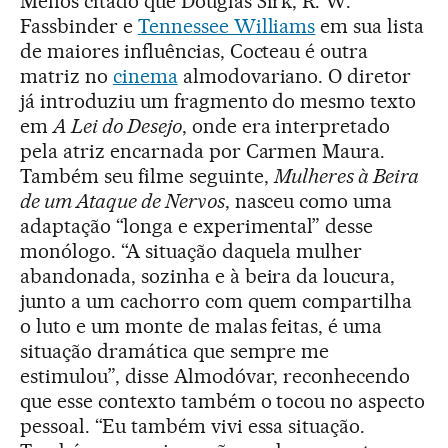
Menos citado que Douglas Sirk, R. W.
Fassbinder e
Tennessee Williams
em sua lista
de maiores influências, Cocteau é outra
matriz no
cinema
almodovariano. O diretor
já introduziu um fragmento do mesmo texto
em
A Lei do Desejo
, onde era interpretado
pela atriz encarnada por Carmen Maura.
Também seu filme seguinte,
Mulheres à Beira
de um Ataque de Nervos
, nasceu como uma
adaptação “longa e experimental” desse
monólogo. “A situação daquela mulher
abandonada, sozinha e à beira da loucura,
junto a um cachorro com quem compartilha
o luto e um monte de malas feitas, é uma
situação dramática que sempre me
estimulou”, disse Almodóvar, reconhecendo
que esse contexto também o tocou no aspecto
pessoal. “Eu também vivi essa situação.