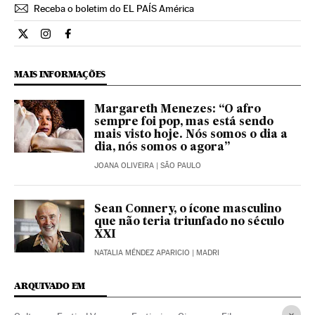
Receba o boletim do EL PAÍS América
Cultura El País Brasil en Twitter
Cultura El País Brasil en Instagram
Cultura El País Brasil en Facebook
MAIS INFORMAÇÕES
Margareth Menezes: “O afro
sempre foi pop, mas está sendo
mais visto hoje. Nós somos o dia a
dia, nós somos o agora”
JOANA OLIVEIRA
| SÃO PAULO
Sean Connery, o ícone masculino
que não teria triunfado no século
XXI
NATALIA MÉNDEZ APARICIO
| MADRI
ARQUIVADO EM