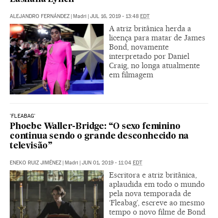
ALEJANDRO FERNÁNDEZ
|
Madri
|
JUL 16, 2019 - 13:48
EDT
A atriz britânica herda a
licença para matar de James
Bond, novamente
interpretado por Daniel
Craig, no longa atualmente
em filmagem
'FLEABAG'
Phoebe Waller-Bridge: “O sexo feminino
continua sendo o grande desconhecido na
televisão”
ENEKO RUIZ JIMÉNEZ
|
Madri
|
JUN 01, 2019 - 11:04
EDT
Escritora e atriz britânica,
aplaudida em todo o mundo
pela nova temporada de
‘Fleabag’, escreve ao mesmo
tempo o novo filme de Bond