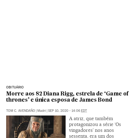
OBITUÁRIO
Morre aos 82 Diana Rigg, estrela de ‘Game of
thrones’ e única esposa de James Bond
TOM C. AVENDAÑO
|
Madri
|
SEP 10, 2020 - 14:06
EDT
A atriz, que também
protagonizou a série ‘Os
vingadores’ nos anos
sessenta, era um dos