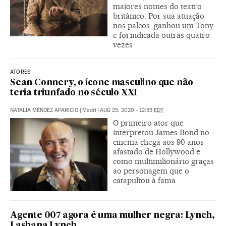
maiores nomes do teatro
britânico. Por sua atuação
nos palcos, ganhou um Tony
e foi indicada outras quatro
vezes
ATORES
Sean Connery, o ícone masculino que não
teria triunfado no século XXI
NATALIA MÉNDEZ APARICIO
|
Madri
|
AUG 25, 2020 - 12:33
EDT
O primeiro ator que
interpretou James Bond no
cinema chega aos 90 anos
afastado de Hollywood e
como multimilionário graças
ao personagem que o
catapultou à fama
Agente 007 agora é uma mulher negra: Lynch,
Lashana Lynch