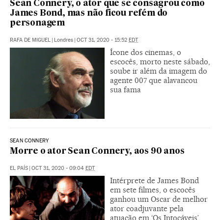
Sean Connery, o ator que se consagrou como
James Bond, mas não ficou refém do
personagem
RAFA DE MIGUEL
|
Londres
|
OCT 31, 2020 - 15:52
EDT
Ícone dos cinemas, o
escocês, morto neste sábado,
soube ir além da imagem do
agente 007 que alavancou
sua fama
SEAN CONNERY
Morre o ator Sean Connery, aos 90 anos
EL PAÍS
|
OCT 31, 2020 - 09:04
EDT
Intérprete de James Bond
em sete filmes, o escocês
ganhou um Oscar de melhor
ator coadjuvante pela
atuação em ‘Os Intocáveis’