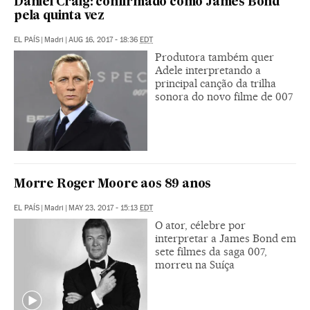
Daniel Craig: confirmado como James Bond
pela quinta vez
EL PAÍS
|
Madri
|
AUG 16, 2017 - 18:36
EDT
Produtora também quer
Adele interpretando a
principal canção da trilha
sonora do novo filme de 007
Morre Roger Moore aos 89 anos
EL PAÍS
|
Madri
|
MAY 23, 2017 - 15:13
EDT
O ator, célebre por
interpretar a James Bond em
sete filmes da saga 007,
morreu na Suíça