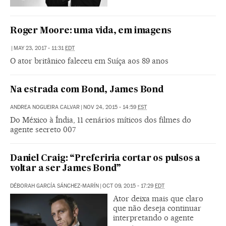
Roger Moore: uma vida, em imagens
|
MAY 23, 2017 - 11:31
EDT
O ator britânico faleceu em Suíça aos 89 anos
Na estrada com Bond, James Bond
ANDREA NOGUEIRA CALVAR
|
NOV 24, 2015 - 14:59
EST
Do México à Índia, 11 cenários míticos dos filmes do
agente secreto 007
Daniel Craig: “Preferiria cortar os pulsos a
voltar a ser James Bond”
DÉBORAH GARCÍA SÁNCHEZ-MARÍN
|
OCT 09, 2015 - 17:29
EDT
Ator deixa mais que claro
que não deseja continuar
interpretando o agente