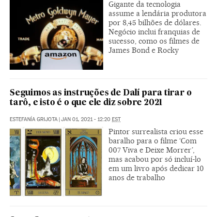
Gigante da tecnologia
assume a lendária produtora
por 8,45 bilhões de dólares.
Negócio inclui franquias de
sucesso, como os filmes de
James Bond e Rocky
Seguimos as instruções de Dalí para tirar o
tarô, e isto é o que ele diz sobre 2021
ESTEFANÍA GRIJOTA
|
JAN 01, 2021 - 12:20
EST
Pintor surrealista criou esse
baralho para o filme ‘Com
007 Viva e Deixe Morrer’,
mas acabou por só incluí-lo
em um livro após dedicar 10
anos de trabalho