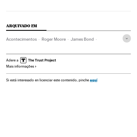
ARQUIVADO EM
Acontecimentos
Roger Moore
James Bond
Obituários
Mortes
Sagas filmes
Personagens ficção
Vítimas
Cultura
Sociedade
Filmes
Cinema
Adere a
Mais informações
aquí
Si está interesado en licenciar este contenido, pinche