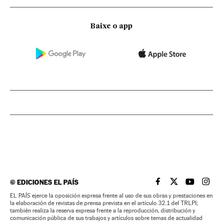
Baixe o app
©
EDICIONES EL PAÍS
EL PAÍS BRASIL EN
EL PAÍS BRASI
EL PAÍS B
EL PA
EL PAÍS ejerce la oposición expresa frente al uso de sus obras y prestaciones en
la elaboración de revistas de prensa prevista en el artículo 32.1 del TRLPI;
también realiza la reserva expresa frente a la reproducción, distribución y
comunicación pública de sus trabajos y artículos sobre temas de actualidad