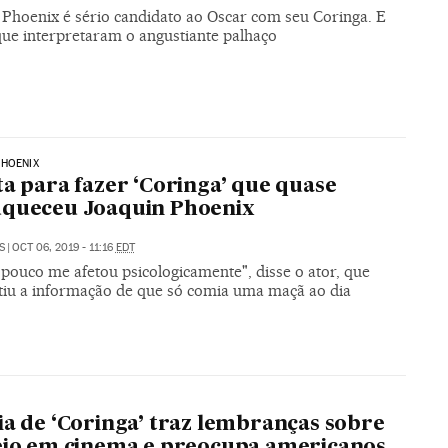
 Phoenix é sério candidato ao Oscar com seu Coringa. E
que interpretaram o angustiante palhaço
PHOENIX
ta para fazer ‘Coringa’ que quase
uqueceu Joaquin Phoenix
S
|
OCT 06, 2019 - 11:16
EDT
pouco me afetou psicologicamente", disse o ator, que
iu a informação de que só comia uma maçã ao dia
ia de ‘Coringa’ traz lembranças sobre
eio em cinema e preocupa americanos