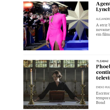
Agent
Lynch
ALEJANDR
A atriz 
novamen
em fil
'FLEABAG'
Phoeb
conti
telev
ENEKO RUI
Escritor
tempora
Bond