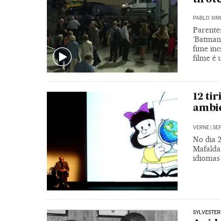
PABLO XIM
Parente
‘Batman
fime inc
filme é 
12 ti
ambi
VERNE
|
SEP
No dia 2
Mafalda
idiomas
SYLVESTER