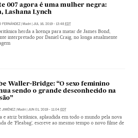
e 007 agora é uma mulher negra:
, Lashana Lynch
O FERNÁNDEZ
|
Madri
|
JUL 16, 2019 - 13:48
EDT
britânica herda a licença para matar de James Bond,
te interpretado por Daniel Craig, no longa atualmente
magem
e Waller-Bridge: “O sexo feminino
nua sendo o grande desconhecido na
isão”
Z JIMÉNEZ
|
Madri
|
JUN 01, 2019 - 11:04
EDT
a e atriz britânica, aplaudida em todo o mundo pela nova
da de ‘Fleabag’, escreve ao mesmo tempo o novo filme de