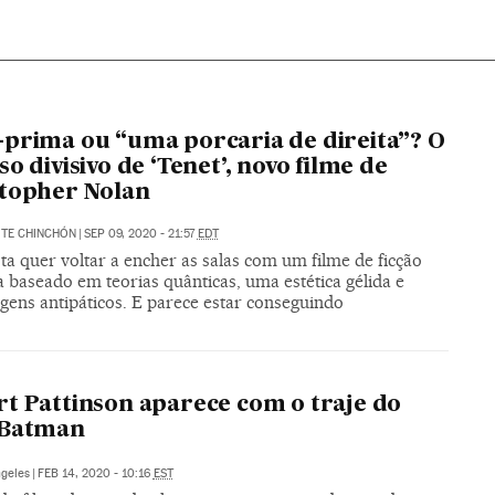
prima ou “uma porcaria de direita”? O
so divisivo de ‘Tenet’, novo filme de
topher Nolan
ITE CHINCHÓN
|
SEP 09, 2020 - 21:57
EDT
ta quer voltar a encher as salas com um filme de ficção
ca baseado em teorias quânticas, uma estética gélida e
gens antipáticos. E parece estar conseguindo
t Pattinson aparece com o traje do
 Batman
ngeles
|
FEB 14, 2020 - 10:16
EST