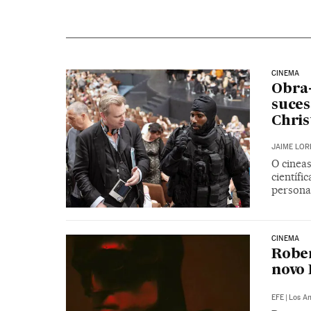
CINEMA
Obra-
suces
Chris
JAIME LOR
O cineas
científi
persona
CINEMA
Rober
novo
EFE
|
Los A