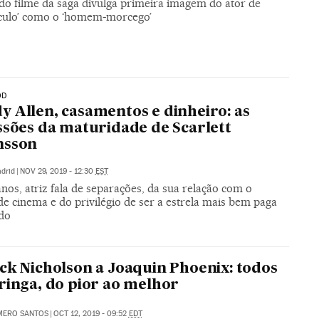
 do filme da saga divulga primeira imagem do ator de
culo’ como o ‘homem-morcego’
OD
 Allen, casamentos e dinheiro: as
ssões da maturidade de Scarlett
nsson
drid
|
NOV 29, 2019 - 12:30
EST
nos, atriz fala de separações, da sua relação com o
de cinema e do privilégio de ser a estrela mais bem paga
do
ck Nicholson a Joaquin Phoenix: todos
ringa, do pior ao melhor
MERO SANTOS
|
OCT 12, 2019 - 09:52
EDT