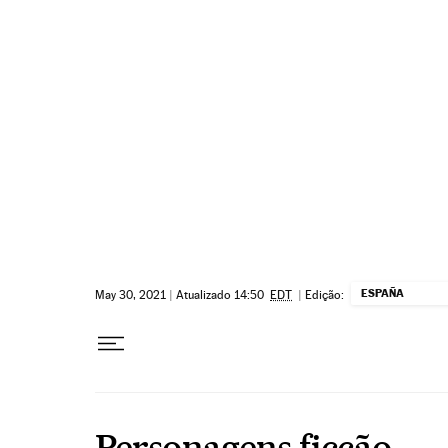
Pular para o conteúdo
ESPAÑA
May 30, 2021
|
Atualizado 14:50
EDT
|
Edição:
Personagens ficção