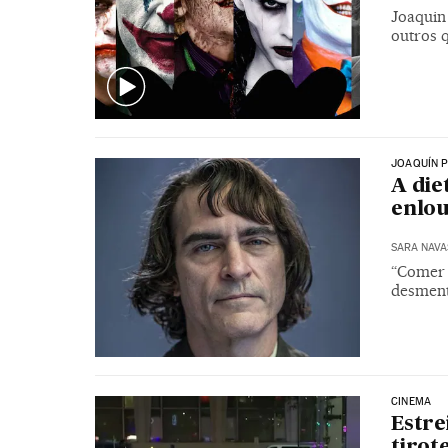
Joaquin
outros 
JOAQUÍN 
A die
enlo
SARA NAVA
“Comer 
desment
CINEMA
Estre
tirot