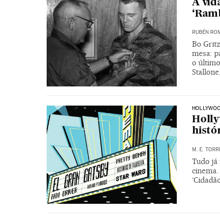
A vid
‘Ram
RUBÉN RO
Bo Gritz
mesa: pa
o últim
Stallone
HOLLYWO
Holly
histó
M. E. TORR
Tudo já
cinema.
‘Cidadã