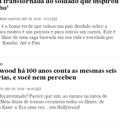
a transtornada do soldado que inspirou
bo’
MERO SANTOS
|
SEP 28, 2019 - 17:01
EDT
 é o boina verde que coloca um país dividido sobre a
ra muitos é um patriota e para outros um racista. Este é
o filme de uma saga baseada em sua vida e estrelada por
, ‘Rambo: Até o Fim’
OD
wood há 100 anos conta as mesmas seis
rias, e você nem percebeu
ES
|
SEP 05, 2019 - 16:45
EDT
 foi inventado? Parece que sim, ao menos na meca do
 Meia dúzia de tramas resumem todos os filmes, de
o Kane’ a ‘Era uma vez... em Hollywood’