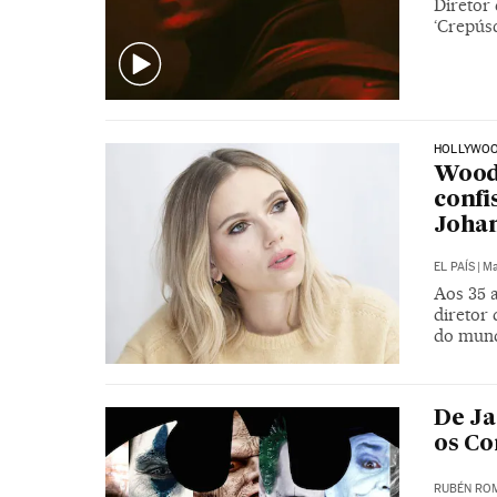
Diretor
‘Crepús
HOLLYWO
Woody
confi
Joha
EL PAÍS
|
Ma
Aos 35 a
diretor 
do mun
De Ja
os Co
RUBÉN RO