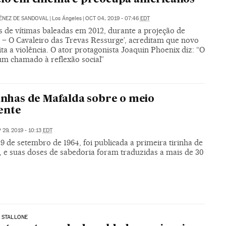
ÉNEZ DE SANDOVAL
|
Los Ángeles
|
OCT 04, 2019 - 07:46
EDT
s de vítimas baleadas em 2012, durante a projeção de
 – O Cavaleiro das Trevas Ressurge’, acreditam que novo
ita a violência. O ator protagonista Joaquin Phoenix diz: “O
um chamado à reflexão social”
rinhas de Mafalda sobre o meio
ente
 29, 2019 - 10:13
EDT
9 de setembro de 1964, foi publicada a primeira tirinha de
, e suas doses de sabedoria foram traduzidas a mais de 30
 STALLONE