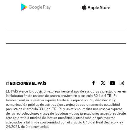
©
EDICIONES EL PAÍS
EL PAÍS BRASIL EN
EL PAÍS BRASI
EL PAÍS B
EL PA
EL PAÍS ejerce la oposición expresa frente al uso de sus obras y prestaciones en
la elaboración de revistas de prensa prevista en el artículo 32.1 del TRLPI;
también realiza la reserva expresa frente a la reproducción, distribución y
comunicación pública de sus trabajos y artículos sobre temas de actualidad
prevista en el artículo 33.1 del TRLPI; y, asimismo, realiza una reserva expresa
de las reproducciones y usos de las obras y otras prestaciones accesibles desde
este sitio web a medios de lectura mecánica u otros medios que resulten
adecuados a tal fin de conformidad con el artículo 67.3 del Real Decreto - ley
24/2021, de 2 de noviembre