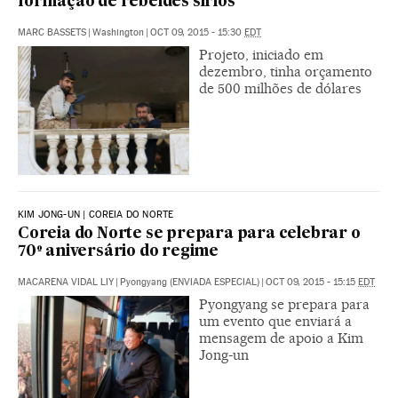
formação de rebeldes sírios
MARC BASSETS
|
Washington
|
OCT 09, 2015 - 15:30
EDT
Projeto, iniciado em
dezembro, tinha orçamento
de 500 milhões de dólares
KIM JONG-UN | COREIA DO NORTE
Coreia do Norte se prepara para celebrar o
70º aniversário do regime
MACARENA VIDAL LIY
|
Pyongyang (ENVIADA ESPECIAL)
|
OCT 09, 2015 - 15:15
EDT
Pyongyang se prepara para
um evento que enviará a
mensagem de apoio a Kim
Jong-un