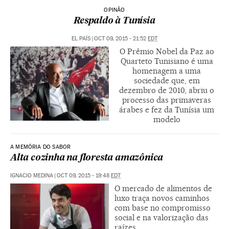
OPINÃO
Respaldo à Tunísia
EL PAÍS
|
OCT 09, 2015 - 21:52
EDT
O Prêmio Nobel da Paz ao
Quarteto Tunisiano é uma
homenagem a uma
sociedade que, em
dezembro de 2010, abriu o
processo das primaveras
árabes e fez da Tunísia um
modelo
A MEMÓRIA DO SABOR
Alta cozinha na floresta amazônica
IGNACIO MEDINA
|
OCT 09, 2015 - 19:48
EDT
O mercado de alimentos de
luxo traça novos caminhos
com base no compromisso
social e na valorização das
raízes