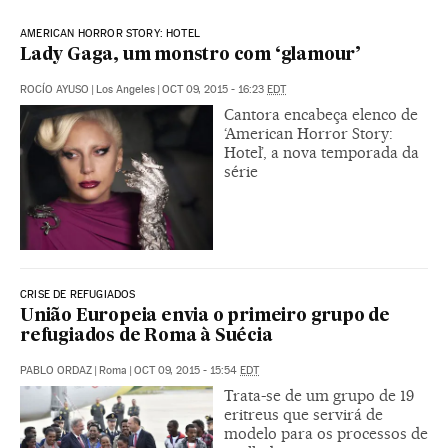
AMERICAN HORROR STORY: HOTEL
Lady Gaga, um monstro com ‘glamour’
ROCÍO AYUSO
|
Los Angeles
|
OCT 09, 2015 - 16:23
EDT
Cantora encabeça elenco de
‘American Horror Story:
Hotel’, a nova temporada da
série
CRISE DE REFUGIADOS
União Europeia envia o primeiro grupo de
refugiados de Roma à Suécia
PABLO ORDAZ
|
Roma
|
OCT 09, 2015 - 15:54
EDT
Trata-se de um grupo de 19
eritreus que servirá de
modelo para os processos de