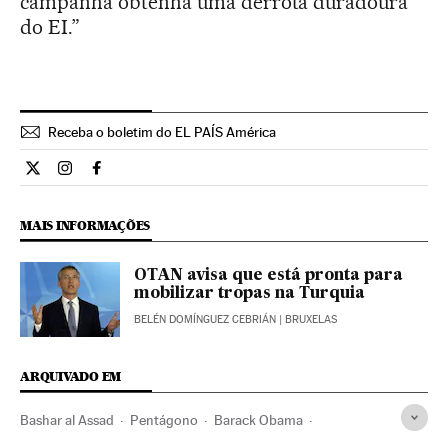
campanha obtenha uma derrota duradoura
do EI.”
Receba o boletim do EL PAÍS América
Internacional El País Brasil en Twitter
Internacional El País Brasil en Instagram
Internacional El País Brasil en Facebook
MAIS INFORMAÇÕES
OTAN avisa que está pronta para
mobilizar tropas na Turquia
BELÉN DOMÍNGUEZ CEBRIÁN
| BRUXELAS
ARQUIVADO EM
Bashar al Assad
Pentágono
Barack Obama