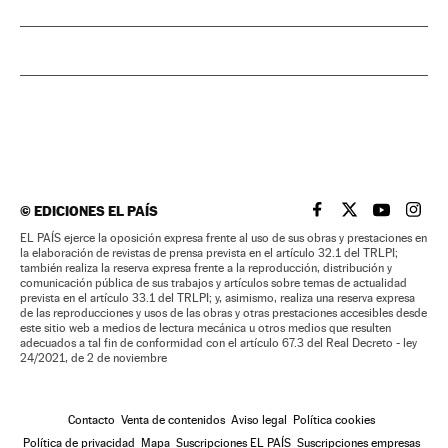
©
EDICIONES EL PAÍS
EL PAÍS BRASIL EN
EL PAÍS BRASI
EL PAÍS B
EL PA
EL PAÍS ejerce la oposición expresa frente al uso de sus obras y prestaciones en
la elaboración de revistas de prensa prevista en el artículo 32.1 del TRLPI;
también realiza la reserva expresa frente a la reproducción, distribución y
comunicación pública de sus trabajos y artículos sobre temas de actualidad
prevista en el artículo 33.1 del TRLPI; y, asimismo, realiza una reserva expresa
de las reproducciones y usos de las obras y otras prestaciones accesibles desde
este sitio web a medios de lectura mecánica u otros medios que resulten
adecuados a tal fin de conformidad con el artículo 67.3 del Real Decreto - ley
24/2021, de 2 de noviembre
Contacto
Venta de contenidos
Aviso legal
Política cookies
Política de privacidad
Mapa
Suscripciones EL PAÍS
Suscripciones empresas