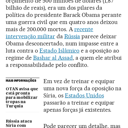
orçamento de 500 milhões de dólares (1,87
bilhão de reais), era um dos pilares da
política do presidente Barack Obama perante
uma guerra civil que em quatro anos deixou
mais de 200.000 mortos. A
recente
intervenção militar
da
Rússia
parece deixar
Obama desconcertado, num impasse entre a
luta contra o
Estado Islâmico
e a oposição ao
regime de
Bashar al Assad
, a quem ele atribui
a responsabilidade pelo conflito.
Em vez de treinar e equipar
MAIS INFORMAÇÕES
uma nova força da oposição na
OTAN avisa que
está pronta
Síria, os
Estados Unidos
para mobilizar
passarão a treinar e equipar
tropas na
Turquia
apenas forças já existentes.
Rússia ataca
Pode parecer um detalhe, mas
Síria com