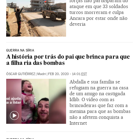
forças não participaram do
ataque em que 33 soldados
turcos morreram e culpa
Ancara por estar onde não
deveria
GUERRA NA SÍRIA
A história por trás do pai que brinca para que
a filha ria das bombas
ÓSCAR GUTIÉRREZ
|
Madri
|
FEB 20, 2020 - 14:01
EST
Abdalla e sua família se
refugiam na guerra na casa
de um amigo na castigada
Idlib. O vídeo com as
brincadeiras que faz com a
menina para que as bombas
não a afetem conquista a
Internet