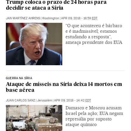
Trump coloca o prazo de 24 horas para
decidir se ataca a Síria
JAN MARTÍNEZ AHRENS
|
Washington
|
APR 09, 2018 - 16:59
EDT
“O que aconteceu é bárbaro
e é inadmissível; estamos
estudando a resposta”,
ameaça presidente dos EUA
GUERRA NA SÍRIA
Ataque de mísseis na Síria deixa 14 mortos em
base aérea
JUAN CARLOS SANZ
|
Jerusalém
|
APR 09, 2018 - 14:42
EDT
Damasco e Moscou acusam
Israel pela ação; EUA negam
represália por suposto
ataque químico