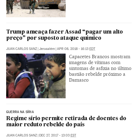
Trump ameaça fazer Assad “pagar um alto
preço” por suposto ataque químico
JUAN CARLOS SANZ
|
Jerusalém
|
APR 08, 2018 - 16:13
EDT
Capacetes Brancos mostram
imagens de vítimas com
sintomas de asfixia no último
bastião rebelde próximo a
Damasco
GUERRA NA SÍRIA
Regime sírio permite retirada de doentes do
maior reduto rebelde do país
JUAN CARLOS SANZ
|
DEC 27, 2017 - 13:03
EST