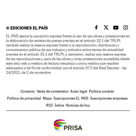
©
EDICIONES EL PAÍS
EL PAÍS BRASIL EN
EL PAÍS BRASI
EL PAÍS B
EL PA
EL PAÍS ejerce la oposición expresa frente al uso de sus obras y prestaciones en
la elaboración de revistas de prensa prevista en el artículo 32.1 del TRLPI;
también realiza la reserva expresa frente a la reproducción, distribución y
comunicación pública de sus trabajos y artículos sobre temas de actualidad
prevista en el artículo 33.1 del TRLPI; y, asimismo, realiza una reserva expresa
de las reproducciones y usos de las obras y otras prestaciones accesibles desde
este sitio web a medios de lectura mecánica u otros medios que resulten
adecuados a tal fin de conformidad con el artículo 67.3 del Real Decreto - ley
24/2021, de 2 de noviembre
Contacto
Venta de contenidos
Aviso legal
Política cookies
Política de privacidad
Mapa
Suscripciones EL PAÍS
Suscripciones empresas
RSS
Índice
Noticias de hoy