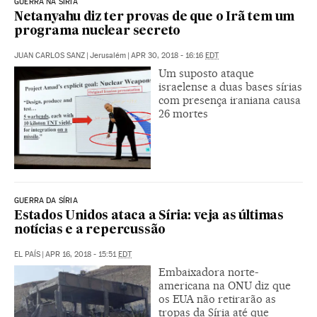
GUERRA NA SÍRIA
Netanyahu diz ter provas de que o Irã tem um
programa nuclear secreto
JUAN CARLOS SANZ
|
Jerusalém
|
APR 30, 2018 - 16:16
EDT
Um suposto ataque
israelense a duas bases sírias
com presença iraniana causa
26 mortes
GUERRA DA SÍRIA
Estados Unidos ataca a Síria: veja as últimas
notícias e a repercussão
EL PAÍS
|
APR 16, 2018 - 15:51
EDT
Embaixadora norte-
americana na ONU diz que
os EUA não retirarão as
tropas da Síria até que