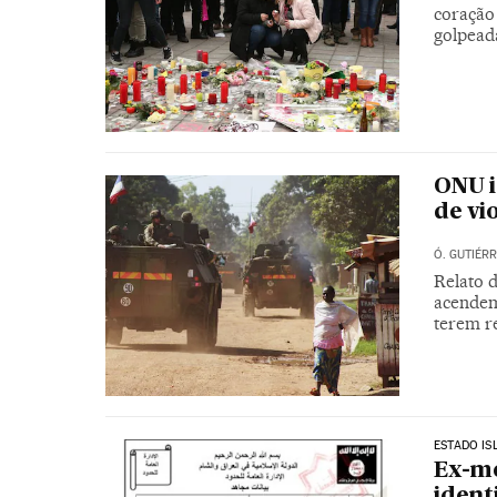
coração
golpeada
ONU i
de vi
Ó. GUTIÉR
Relato 
acendem
terem r
ESTADO IS
Ex-me
ident