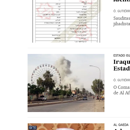
Ó. GUTIÉR
Saudita
jihadist
ESTADO IS
Iraqu
Estad
Ó. GUTIÉR
O Coman
de Al Af
AL QAEDA