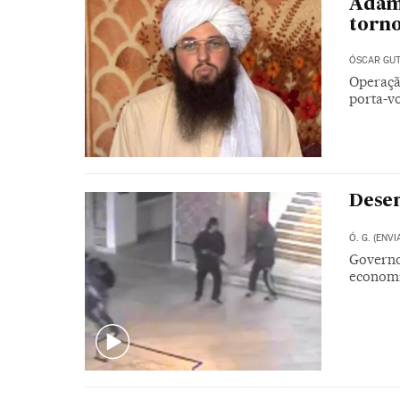
Adam
torno
ÓSCAR GUT
Operaçã
porta-vo
Desem
Ó. G. (ENV
Governo 
economi