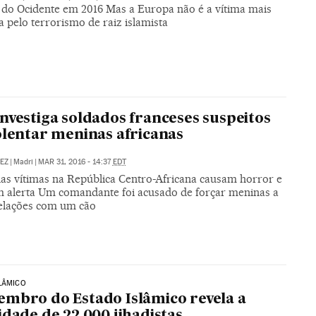
 do Ocidente em 2016 Mas a Europa não é a vítima mais
 pelo terrorismo de raiz islamista
nvestiga soldados franceses suspeitos
olentar meninas africanas
REZ
|
Madri
|
MAR 31, 2016 - 14:37
EDT
das vítimas na República Centro-Africana causam horror e
 alerta Um comandante foi acusado de forçar meninas a
elações com um cão
LÂMICO
mbro do Estado Islâmico revela a
idade de 22.000 jihadistas