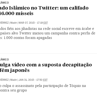
LÂMICO
ado Islâmico no Twitter: um califado
6.000 mísseis
IÉRREZ
|
Madri
|
MAR 07, 2015 - 17:19
EST
dos fiéis aos jihadistas na rede social escreve em árabe e
países alvo Twitter iniciou um campanha contra perfis de
as: 1.000 contas foram apagadas
LÂMICO
vulga vídeo com a suposta decapitação
fém japonês
IÉRREZ
|
Madri
|
JAN 31, 2015 - 17:50
EST
 culpa o assassinato pela participação de Tóquio na
contra seu grupo