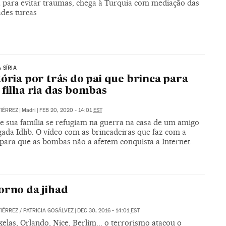
ha para evitar traumas, chega à Turquia com mediação das
ades turcas
 SÍRIA
tória por trás do pai que brinca para
 filha ria das bombas
IÉRREZ
|
Madri
|
FEB 20, 2020 - 14:01
EST
 e sua família se refugiam na guerra na casa de um amigo
gada Idlib. O vídeo com as brincadeiras que faz com a
para que as bombas não a afetem conquista a Internet
orno da jihad
IÉRREZ
/
PATRICIA GOSÁLVEZ
|
DEC 30, 2016 - 14:01
EST
las, Orlando, Nice, Berlim... o terrorismo atacou o