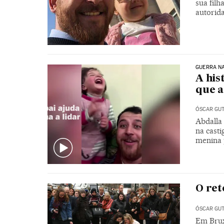
sua fil
autorid
GUERRA NA
A his
que a
ÓSCAR GUT
Abdalla
na casti
menina 
O ret
ÓSCAR GUT
Em Bruxe