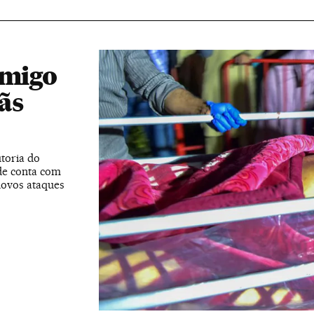
imigo
ãs
toria do
nde conta com
novos ataques