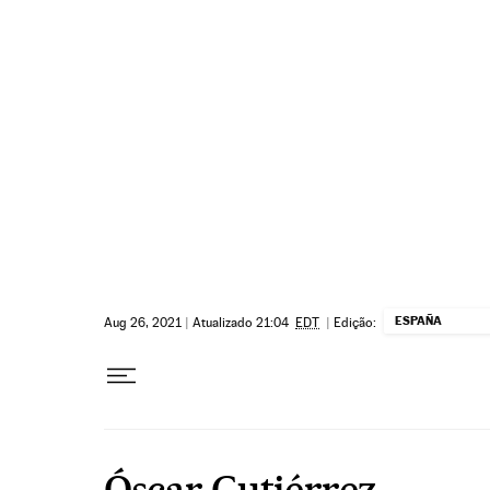
Pular para o conteúdo
ESPAÑA
Aug 26, 2021
|
Atualizado 21:04
EDT
|
Edição:
Óscar Gutiérrez