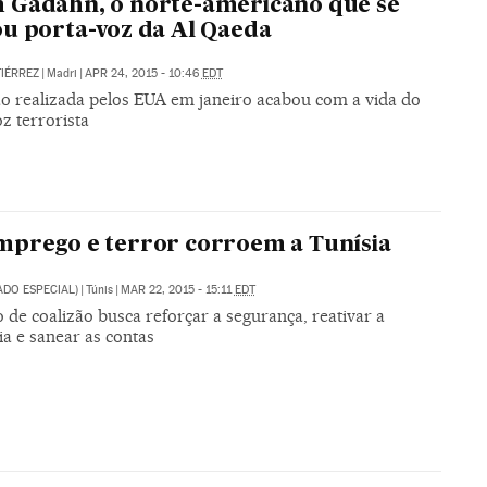
 Gadahn, o norte-americano que se
u porta-voz da Al Qaeda
IÉRREZ
|
Madri
|
APR 24, 2015 - 10:46
EDT
o realizada pelos EUA em janeiro acabou com a vida do
z terrorista
prego e terror corroem a Tunísia
IADO ESPECIAL)
|
Túnis
|
MAR 22, 2015 - 15:11
EDT
de coalizão busca reforçar a segurança, reativar a
a e sanear as contas