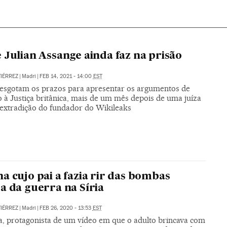
 Julian Assange ainda faz na prisão
IÉRREZ
|
Madri
|
FEB 14, 2021 - 14:00
EST
esgotam os prazos para apresentar os argumentos de
 à Justiça britânica, mais de um mês depois de uma juíza
 extradição do fundador do Wikileaks
a cujo pai a fazia rir das bombas
a da guerra na Síria
IÉRREZ
|
Madri
|
FEB 26, 2020 - 13:53
EST
ia, protagonista de um vídeo em que o adulto brincava com