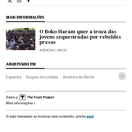
Internacional El País Brasil en Twitter
Internacional El País Brasil en Instagram
Internacional El País Brasil en Facebook
MAIS INFORMAÇÕES
O Boko Haram quer a troca das
jovens sequestradas por rebeldes
presos
AGÊNCIAS
| ABUJA
ARQUIVADO EM
Espanha
Grupos terroristas
América do Norte
Terrorismo
América
Delitos
Justiça
Boko Haram
Nigéria
Sequestros terroristas
terrorismo islâmico
Adere a
Mais informações
África subsaariana
África Ocidental
Sequestros
África
Estados Unidos
Sequestros Boko Haram
aquí
Si está interesado en licenciar este contenido, pinche