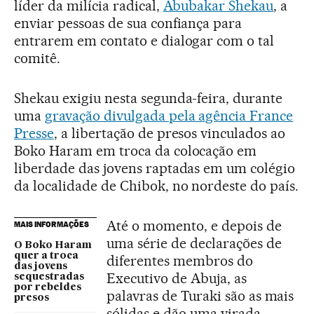
líder da milícia radical,
Abubakar Shekau
, a
enviar pessoas de sua confiança para
entrarem em contato e dialogar com o tal
comitê.
Shekau exigiu nesta segunda-feira, durante
uma
gravação divulgada pela agência France
Presse
, a libertação de presos vinculados ao
Boko Haram em troca da colocação em
liberdade das jovens raptadas em um colégio
da localidade de Chibok, no nordeste do país.
Até o momento, e depois de
MAIS INFORMAÇÕES
uma série de declarações de
O Boko Haram
quer a troca
diferentes membros do
das jovens
Executivo de Abuja, as
sequestradas
por rebeldes
palavras de Turaki são as mais
presos
sólidas e dão uma virada