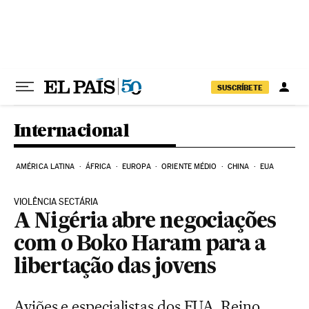
Pular para o conteúdo
SUSCRÍBETE
Internacional
AMÉRICA LATINA
ÁFRICA
EUROPA
ORIENTE MÉDIO
CHINA
EUA
VIOLÊNCIA SECTÁRIA
A Nigéria abre negociações
com o Boko Haram para a
libertação das jovens
Aviões e especialistas dos EUA, Reino