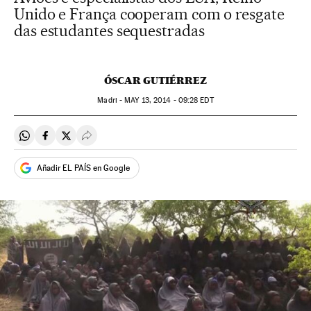
Unido e França cooperam com o resgate
das estudantes sequestradas
ÓSCAR GUTIÉRREZ
Madri -
MAY
13, 2014 - 09:28
EDT
Compartir en Whatsapp
Compartir en Facebook
Compartir en Twitter
Desplegar Redes Sociales
Añadir EL PAÍS en Google