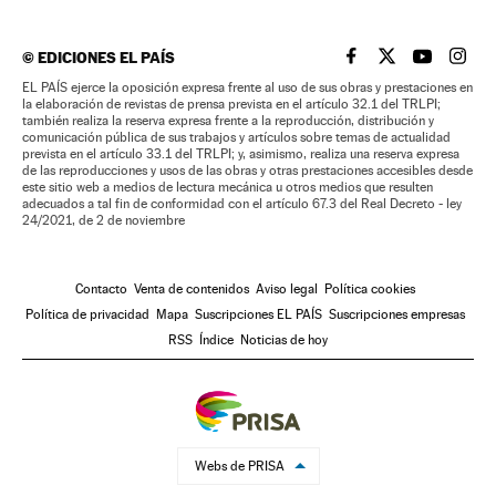
©
EDICIONES EL PAÍS
EL PAÍS BRASIL EN
EL PAÍS BRASI
EL PAÍS B
EL PA
EL PAÍS ejerce la oposición expresa frente al uso de sus obras y prestaciones en
la elaboración de revistas de prensa prevista en el artículo 32.1 del TRLPI;
también realiza la reserva expresa frente a la reproducción, distribución y
comunicación pública de sus trabajos y artículos sobre temas de actualidad
prevista en el artículo 33.1 del TRLPI; y, asimismo, realiza una reserva expresa
de las reproducciones y usos de las obras y otras prestaciones accesibles desde
este sitio web a medios de lectura mecánica u otros medios que resulten
adecuados a tal fin de conformidad con el artículo 67.3 del Real Decreto - ley
24/2021, de 2 de noviembre
Contacto
Venta de contenidos
Aviso legal
Política cookies
Política de privacidad
Mapa
Suscripciones EL PAÍS
Suscripciones empresas
RSS
Índice
Noticias de hoy
Webs de PRISA