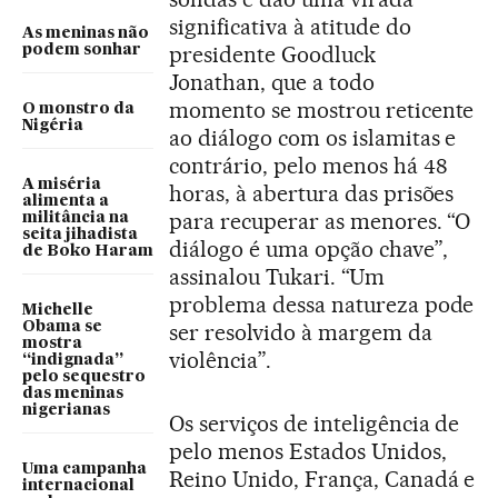
significativa à atitude do
As meninas não
presidente Goodluck
podem sonhar
Jonathan, que a todo
momento se mostrou reticente
O monstro da
Nigéria
ao diálogo com os islamitas e
contrário, pelo menos há 48
A miséria
horas, à abertura das prisões
alimenta a
para recuperar as menores. “O
militância na
seita jihadista
diálogo é uma opção chave”,
de Boko Haram
assinalou Tukari. “Um
problema dessa natureza pode
Michelle
Obama se
ser resolvido à margem da
mostra
violência”.
“indignada”
pelo sequestro
das meninas
nigerianas
Os serviços de inteligência de
pelo menos Estados Unidos,
Uma campanha
Reino Unido, França, Canadá e
internacional