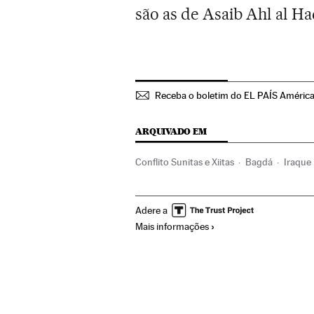
são as de Asaib Ahl al Ha
Receba o boletim do EL PAÍS Améric
ARQUIVADO EM
Conflito Sunitas e Xiitas
Bagdá
Iraque
Conflitos
Religião
Adere a
Mais informações