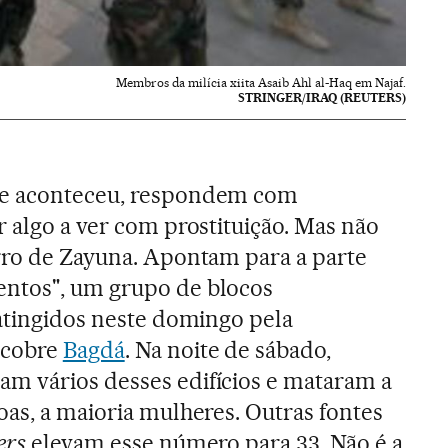
Membros da milícia xiita Asaib Ahl al-Haq em Najaf.
STRINGER/IRAQ (REUTERS)
ue aconteceu, respondem com
r algo a ver com prostituição. Mas não
rro de Zayuna. Apontam para a parte
ntos", um grupo de blocos
 atingidos neste domingo pela
 cobre
Bagdá
. Na noite de sábado,
m vários desses edifícios e mataram a
oas, a maioria mulheres. Outras fontes
ers
elevam esse número para 33. Não é a