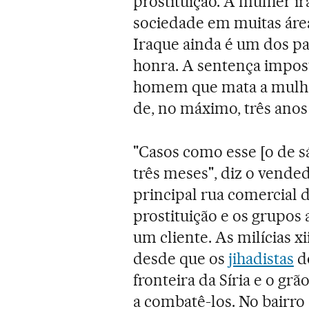
prostituição. A mulher ir
sociedade em muitas áreas
Iraque ainda é um dos pa
honra. A sentença impost
homem que mata a mulhe
de, no máximo, três anos 
"Casos como esse [o de s
três meses", diz o vended
principal rua comercial 
prostituição e os grupos 
um cliente. As milícias x
desde que os
jihadistas
do
fronteira da Síria e o grão
a combatê-los. No bairro