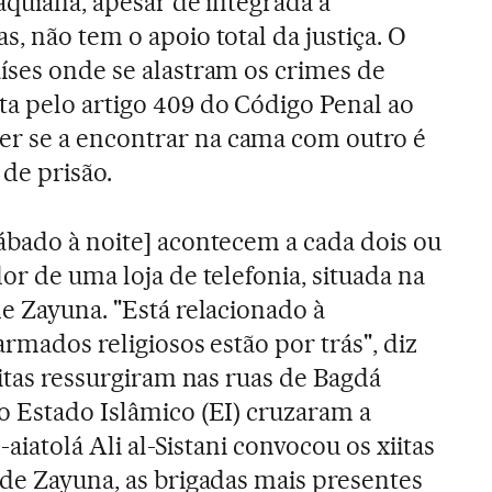
aquiana, apesar de integrada à
, não tem o apoio total da justiça. O
íses onde se alastram os crimes de
a pelo artigo 409 do Código Penal ao
r se a encontrar na cama com outro é
de prisão.
ábado à noite] acontecem a cada dois ou
or de uma loja de telefonia, situada na
de Zayuna. "Está relacionado à
armados religiosos estão por trás", diz
iitas ressurgiram nas ruas de Bagdá
 Estado Islâmico (EI) cruzaram a
-aiatolá Ali al-Sistani convocou os xiitas
 de Zayuna, as brigadas mais presentes