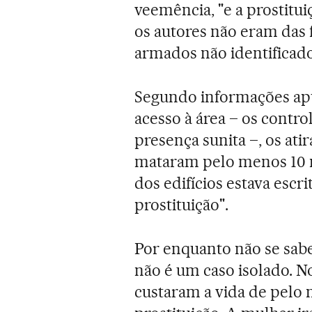
veemência, "e a prostitu
os autores não eram das 
armados não identificado
Segundo informações ap
acesso à área – os contr
presença sunita –, os at
mataram pelo menos 10 
dos edifícios estava escri
prostituição".
Por enquanto não se sabe
não é um caso isolado. N
custaram a vida de pelo m