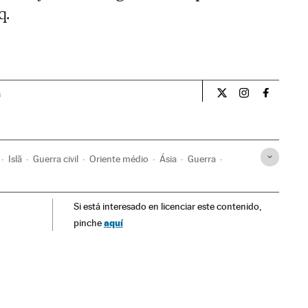
q.
a
Internacional El Pa
Internacional
Internac
Islã
Guerra civil
Oriente médio
Ásia
Guerra
Si está interesado en licenciar este contenido,
aquí
pinche