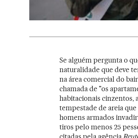
Se alguém pergunta o q
naturalidade que deve te
na área comercial do bai
chamada de "os apartame
habitacionais cinzentos,
tempestade de areia que
homens armados invadira
tiros pelo menos 25 pess
citadas pela agência
Reut