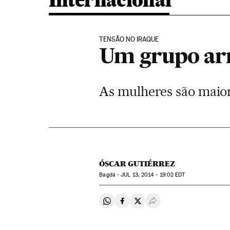
Internacional
TENSÃO NO IRAQUE
Um grupo ar
As mulheres são maior
ÓSCAR GUTIÉRREZ
Bagdá -
JUL
13, 2014 - 19:02
EDT
Compartir en Whatsapp
Compartir en Facebook
Compartir en Twitter
Desplegar Redes Soci