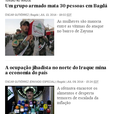
TENSÃO NO IRAQUE
Um grupo armado mata 30 pessoas em Bagdá
ÓSCAR GUTIÉRREZ
|
Bagdá
|
JUL 13, 2014 - 19:02
EDT
As mulheres são maioria
entre as vítimas do ataque
no bairro de Zayuna
A ocupação jihadista no norte do Iraque mina
a economia do país
ÓSCAR GUTIÉRREZ (ENVIADO ESPECIAL)
|
Bagdá
|
JUL 09, 2014 - 15:24
EDT
A ofensiva encarece os
alimentos e desperta
temores de escalada da
inflação