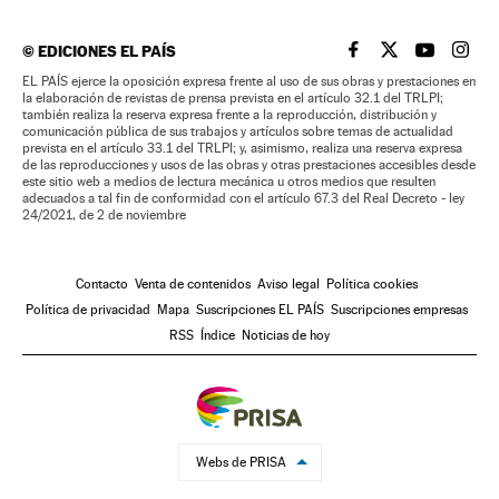
©
EDICIONES EL PAÍS
EL PAÍS BRASIL EN
EL PAÍS BRASI
EL PAÍS B
EL PA
EL PAÍS ejerce la oposición expresa frente al uso de sus obras y prestaciones en
la elaboración de revistas de prensa prevista en el artículo 32.1 del TRLPI;
también realiza la reserva expresa frente a la reproducción, distribución y
comunicación pública de sus trabajos y artículos sobre temas de actualidad
prevista en el artículo 33.1 del TRLPI; y, asimismo, realiza una reserva expresa
de las reproducciones y usos de las obras y otras prestaciones accesibles desde
este sitio web a medios de lectura mecánica u otros medios que resulten
adecuados a tal fin de conformidad con el artículo 67.3 del Real Decreto - ley
24/2021, de 2 de noviembre
Contacto
Venta de contenidos
Aviso legal
Política cookies
Política de privacidad
Mapa
Suscripciones EL PAÍS
Suscripciones empresas
RSS
Índice
Noticias de hoy
Webs de PRISA