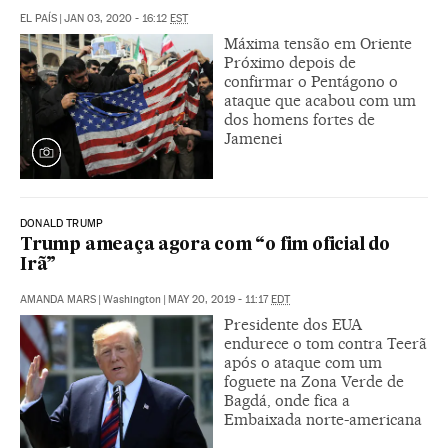
EL PAÍS
|
JAN 03, 2020 - 16:12
EST
Máxima tensão em Oriente
Próximo depois de
confirmar o Pentágono o
ataque que acabou com um
dos homens fortes de
Jamenei
DONALD TRUMP
Trump ameaça agora com “o fim oficial do
Irã”
AMANDA MARS
|
Washington
|
MAY 20, 2019 - 11:17
EDT
Presidente dos EUA
endurece o tom contra Teerã
após o ataque com um
foguete na Zona Verde de
Bagdá, onde fica a
Embaixada norte-americana