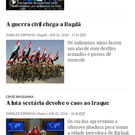
A guerra civil chega a Bagdá
ÁNGELES ESPINOSA
|
Bagdá
|
JUN 21, 2014 - 17:41
EDT
Os milicianos xiitas fazem
um alarde com desfiles
armados e postos de
controle
CRISE IRAQUIANA
A luta sectária devolve o caos ao Iraque
ÁNGELES ESPINOSA
|
Dubai
|
JUN 12, 2014 - 18:16
EDT
Os curdos aproveitam a
ofensiva jihadista para tomar
a cidade petroleira de Kirkuk