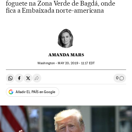
foguete na Zona Verde de Bagdá, onde
fica a Embaixada norte-americana
AMANDA MARS
Washington -
MAY
20, 2019 - 11:17
EDT
0
Compartir en Whatsapp
Compartir en Facebook
Compartir en Twitter
Desplegar Redes Sociales
Comen
Añadir EL PAÍS en Google