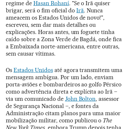
regime de
Hasan Rohaní
. "Se o Irã quiser
brigar, será o fim oficial do
Irã
. Nunca
ameacem os Estados Unidos de novo!",
escreveu, sem dar mais detalhes ou
explicações. Horas antes, um foguete tinha
caído sobre a Zona Verde de Bagdá, onde fica
a Embaixada norte-americana, entre outras,
sem causar vítimas.
Os
Estados Unidos
até agora transmitem uma
mensagem ambígua. Por um lado, enviam
porta-aviões e bombardeiros ao golfo Pérsico
como advertência direta e explícita ao Irã –
via um comunicado de
John Bolton
, assessor
de Segurança Nacional –, e fontes da
Administração citam planos para uma maior
mobilização militar, como publicou o
The
New York Times
, embora Trump depois tenha