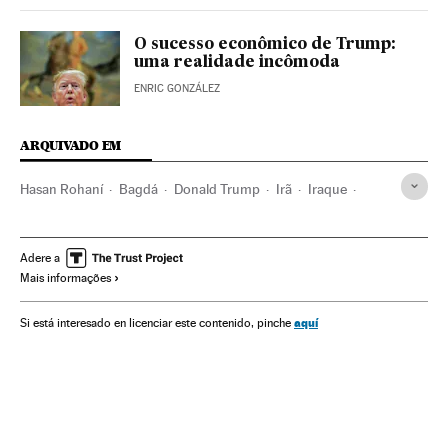
O sucesso econômico de Trump:
uma realidade incômoda
ENRIC GONZÁLEZ
ARQUIVADO EM
Hasan Rohaní
Bagdá
Donald Trump
Irã
Iraque
Casa Branca
Estados Unidos
América do Norte
Oriente médio
Ásia
Governo
América
Adere a
Mais informações
Administração Estado
Administração pública
Política
aquí
Si está interesado en licenciar este contenido, pinche