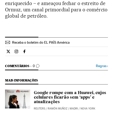
enriquecido – e ameaçou fechar o estreito de
Ormuz, um canal primordial para o comércio
global de petróleo.
Receba o boletim do EL PAÍS América
Internacional El País Brasil en Twitter
Internacional El País Brasil en Instagram
Internacional El País Brasil en Facebook
COMENTÁRIOS
Regras
›
COMENTÁRIOS
0
MAIS INFORMAÇÕES
Google rompe com a Huawei, cujos
celulares ficarão sem ‘apps’ e
atualizações
REUTERS
/
RAMÓN MUÑOZ
| MADRI / NOVA YORK