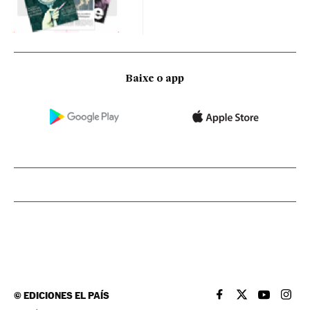
Baixe o app
©
EDICIONES EL PAÍS
EL PAÍS BRASIL EN
EL PAÍS BRASI
EL PAÍS B
EL PA