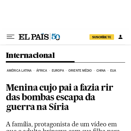
Pular para o conteúdo
SUSCRÍBETE
Internacional
AMÉRICA LATINA
ÁFRICA
EUROPA
ORIENTE MÉDIO
CHINA
EUA
Menina cujo pai a fazia rir
das bombas escapa da
guerra na Síria
A família, protagonista de um vídeo em