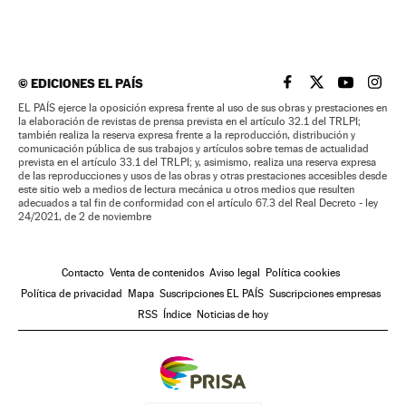
©
EDICIONES EL PAÍS
EL PAÍS BRASIL EN
EL PAÍS BRASI
EL PAÍS B
EL PA
EL PAÍS ejerce la oposición expresa frente al uso de sus obras y prestaciones en
la elaboración de revistas de prensa prevista en el artículo 32.1 del TRLPI;
también realiza la reserva expresa frente a la reproducción, distribución y
comunicación pública de sus trabajos y artículos sobre temas de actualidad
prevista en el artículo 33.1 del TRLPI; y, asimismo, realiza una reserva expresa
de las reproducciones y usos de las obras y otras prestaciones accesibles desde
este sitio web a medios de lectura mecánica u otros medios que resulten
adecuados a tal fin de conformidad con el artículo 67.3 del Real Decreto - ley
24/2021, de 2 de noviembre
Contacto
Venta de contenidos
Aviso legal
Política cookies
Política de privacidad
Mapa
Suscripciones EL PAÍS
Suscripciones empresas
RSS
Índice
Noticias de hoy