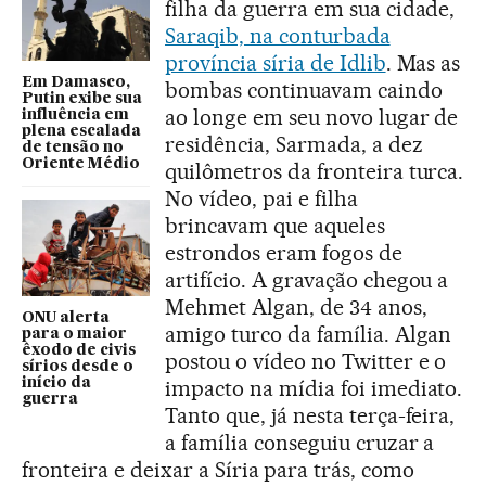
filha da guerra em sua cidade,
Saraqib, na conturbada
província síria de Idlib
. Mas as
Em Damasco,
bombas continuavam caindo
Putin exibe sua
ao longe em seu novo lugar de
influência em
plena escalada
residência, Sarmada, a dez
de tensão no
Oriente Médio
quilômetros da fronteira turca.
No vídeo, pai e filha
brincavam que aqueles
estrondos eram fogos de
artifício. A gravação chegou a
Mehmet Algan, de 34 anos,
ONU alerta
amigo turco da família. Algan
para o maior
êxodo de civis
postou o vídeo no Twitter e o
sírios desde o
início da
impacto na mídia foi imediato.
guerra
Tanto que, já nesta terça-feira,
a família conseguiu cruzar a
fronteira e deixar a Síria para trás, como