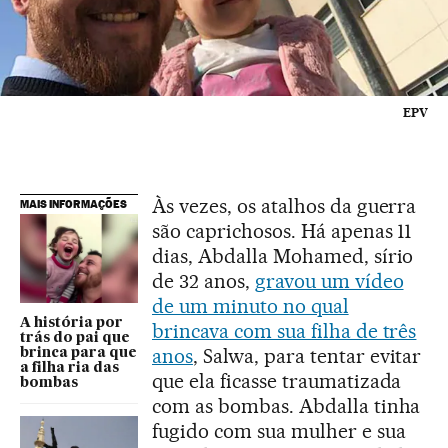
EPV
Às vezes, os atalhos da guerra
MAIS INFORMAÇÕES
são caprichosos. Há apenas 11
dias, Abdalla Mohamed, sírio
de 32 anos,
gravou um vídeo
de um minuto no qual
A história por
brincava com sua filha de três
trás do pai que
anos
, Salwa, para tentar evitar
brinca para que
a filha ria das
que ela ficasse traumatizada
bombas
com as bombas. Abdalla tinha
fugido com sua mulher e sua