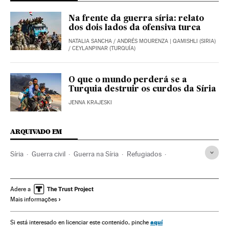
Na frente da guerra síria: relato
dos dois lados da ofensiva turca
NATALIA SANCHA
/
ANDRÉS MOURENZA
| QAMISHLI (SIRIA)
/ CEYLANPINAR (TURQUÍA)
O que o mundo perderá se a
Turquia destruir os curdos da Síria
JENNA KRAJESKI
ARQUIVADO EM
Síria
Guerra civil
Guerra na Síria
Refugiados
Protestos sociais
Revoluções
Vítimas guerra
Mal-estar social
Conflitos políticos
Guerra
Adere a
Mais informações
Problemas sociais
Turquia
Recep Tayyip Erdogan
aquí
Si está interesado en licenciar este contenido, pinche