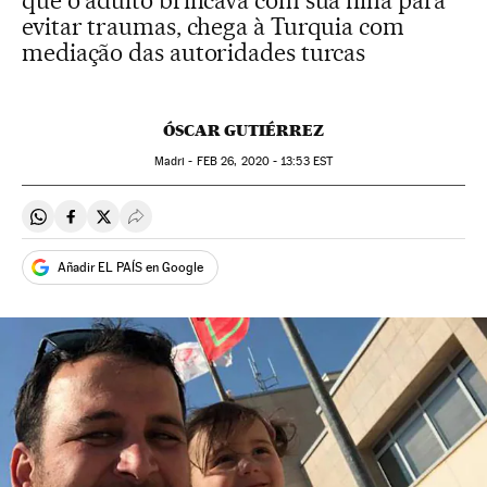
que o adulto brincava com sua filha para
evitar traumas, chega à Turquia com
mediação das autoridades turcas
ÓSCAR GUTIÉRREZ
Madri -
FEB
26, 2020 - 13:53
EST
Compartir en Whatsapp
Compartir en Facebook
Compartir en Twitter
Desplegar Redes Sociales
Añadir EL PAÍS en Google