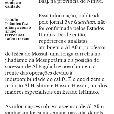
Baaj, na província de Nínive.
contra o
califado
Essa informação, publicada
Estado
pelo jornal
The Guardian
, não
Islâmico faz
foi confirmada pelos Estados
aliança com o
grupo
Unidos. Desde então,
terrorista
Boko Haram
repórteres e analistas
atribuem a Al Afari, professor
de física de Mossul, uma longa carreira no
jihadismo da Mesopotâmia e a posição de
sucessor de Al Bagdadi e novo homem à
frente das operações devido à
indisponibilidade do califa. É o que dizem o
próprio Al Hashimi e Hassan Hassan, um dos
maiores especialistas em Estado Islâmico.
As informações sobre a ascensão de Al Afari
ganharam força na semana passada, depois