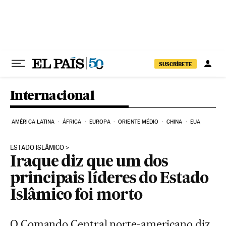
Pular para o conteúdo
SUSCRÍBETE
Internacional
AMÉRICA LATINA
ÁFRICA
EUROPA
ORIENTE MÉDIO
CHINA
EUA
ESTADO ISLÂMICO
Iraque diz que um dos
principais líderes do Estado
Islâmico foi morto
O Comando Central norte-americano diz