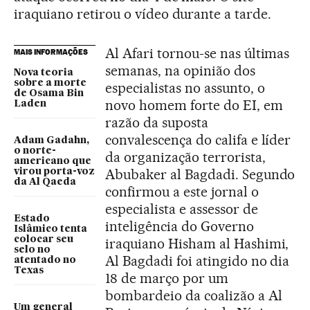
iraquiano retirou o vídeo durante a tarde.
Al Afari tornou-se nas últimas
MAIS INFORMAÇÕES
semanas, na opinião dos
Nova teoria
sobre a morte
especialistas no assunto, o
de Osama Bin
novo homem forte do EI, em
Laden
razão da suposta
convalescença do califa e líder
Adam Gadahn,
o norte-
da organização terrorista,
americano que
Abubaker al Bagdadi. Segundo
virou porta-voz
da Al Qaeda
confirmou a este jornal o
especialista e assessor de
Estado
inteligência do Governo
Islâmico tenta
colocar seu
iraquiano Hisham al Hashimi,
selo no
Al Bagdadi foi atingido no dia
atentado no
Texas
18 de março por um
bombardeio da coalizão a Al
Um general