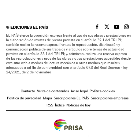
©
EDICIONES EL PAÍS
EL PAÍS BRASIL EN
EL PAÍS BRASI
EL PAÍS B
EL PA
EL PAÍS ejerce la oposición expresa frente al uso de sus obras y prestaciones en
la elaboración de revistas de prensa prevista en el artículo 32.1 del TRLPI;
también realiza la reserva expresa frente a la reproducción, distribución y
comunicación pública de sus trabajos y artículos sobre temas de actualidad
prevista en el artículo 33.1 del TRLPI; y, asimismo, realiza una reserva expresa
de las reproducciones y usos de las obras y otras prestaciones accesibles desde
este sitio web a medios de lectura mecánica u otros medios que resulten
adecuados a tal fin de conformidad con el artículo 67.3 del Real Decreto - ley
24/2021, de 2 de noviembre
Contacto
Venta de contenidos
Aviso legal
Política cookies
Política de privacidad
Mapa
Suscripciones EL PAÍS
Suscripciones empresas
RSS
Índice
Noticias de hoy