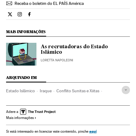
Receba o boletim do EL PAÍS América
Internacional El País Brasil en Twitter
Internacional El País Brasil en Instagram
Internacional El País Brasil en Facebook
MAIS INFORMAÇÕES
As recrutadoras do Estado
Islâmico
LORETTA NAPOLEONI
ARQUIVADO EM
Estado Islâmico
Iraque
Conflito Sunitas e Xiitas
terrorismo islâmico
Jihadismo
Islã
Oriente médio
Ásia
Grupos terroristas
Terrorismo
Conflitos
Religião
Adere a
Mais informações
aquí
Si está interesado en licenciar este contenido, pinche