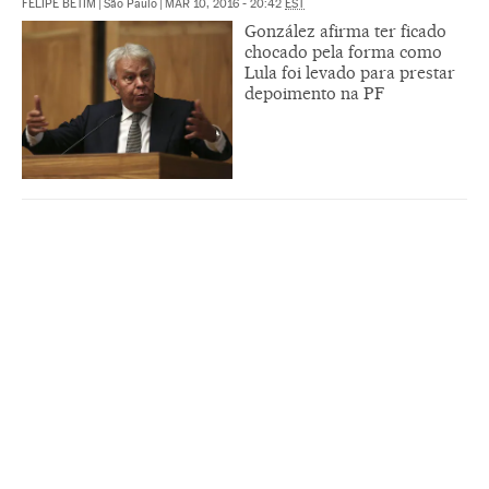
FELIPE BETIM
|
São Paulo
|
MAR 10, 2016 - 20:42
EST
González afirma ter ficado
chocado pela forma como
Lula foi levado para prestar
depoimento na PF