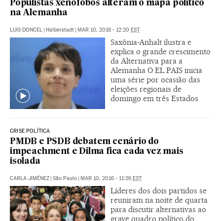
Populistas xenófobos alteram o mapa político
na Alemanha
LUIS DONCEL
|
Halberstadt
|
MAR 10, 2016 - 12:20
EST
Saxônia-Anhalt ilustra e
explica o grande crescimento
da Alternativa para a
Alemanha O EL PAIS inicia
uma série por ocasião das
eleições regionais de
domingo em três Estados
CRISE POLÍTICA
PMDB e PSDB debatem cenário do
impeachment e Dilma fica cada vez mais
isolada
CARLA JIMÉNEZ
|
São Paulo
|
MAR 10, 2016 - 11:26
EST
Líderes dos dois partidos se
reuniram na noite de quarta
para discutir alternativas ao
grave quadro político do