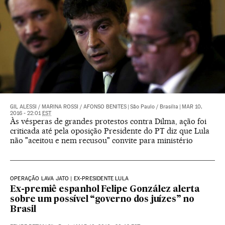
GIL ALESSI
/
MARINA ROSSI
/
AFONSO BENITES
|
São Paulo / Brasília
|
MAR 10,
2016 - 22:01
EST
Às vésperas de grandes protestos contra Dilma, ação foi
criticada até pela oposição Presidente do PT diz que Lula
não "aceitou e nem recusou" convite para ministério
OPERAÇÃO LAVA JATO | EX-PRESIDENTE LULA
Ex-premiê espanhol Felipe González alerta
sobre um possível “governo dos juízes” no
Brasil