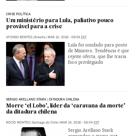
CRISE POLÍTICA
Um ministério para Lula, paliativo pouco
provável para a crise
AFONSO BENITES
|
Brasília
|
MAR 10, 2016 - 09:54
EST
Lula foi sondado para posto
de Ministro. Tendência é que
rejeite oferta, que lhe traria
foro privilegiado
SERGIO ARELLANO STARK | DITADURA CHILENA
Morre ‘el Lobo’, líder da ‘caravana da morte’
da ditadura chilena
ROCÍO MONTES
|
Santiago do Chile
|
MAR 10, 2016 - 08:04
EST
Sergio Arellano Stark
comandou o grupo que