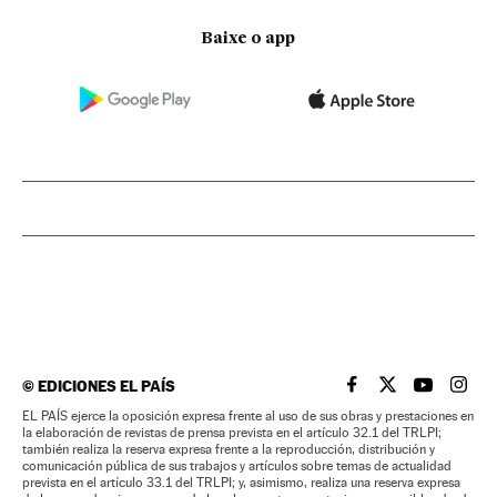
Baixe o app
©
EDICIONES EL PAÍS
EL PAÍS BRASIL EN
EL PAÍS BRASI
EL PAÍS B
EL PA
EL PAÍS ejerce la oposición expresa frente al uso de sus obras y prestaciones en
la elaboración de revistas de prensa prevista en el artículo 32.1 del TRLPI;
también realiza la reserva expresa frente a la reproducción, distribución y
comunicación pública de sus trabajos y artículos sobre temas de actualidad
prevista en el artículo 33.1 del TRLPI; y, asimismo, realiza una reserva expresa