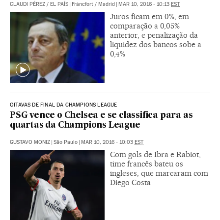
CLAUDI PÉREZ
/
EL PAÍS
|
Fráncfort / Madrid
|
MAR 10, 2016 - 10:13
EST
Juros ficam em 0%, em
comparação a 0,05%
anterior, e penalização da
liquidez dos bancos sobe a
0,4%
OITAVAS DE FINAL DA CHAMPIONS LEAGUE
PSG vence o Chelsea e se classifica para as
quartas da Champions League
GUSTAVO MONIZ
|
São Paulo
|
MAR 10, 2016 - 10:03
EST
Com gols de Ibra e Rabiot,
time francês bateu os
ingleses, que marcaram com
Diego Costa