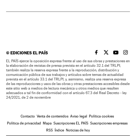
©
EDICIONES EL PAÍS
EL PAÍS BRASIL EN
EL PAÍS BRASI
EL PAÍS B
EL PA
EL PAÍS ejerce la oposición expresa frente al uso de sus obras y prestaciones en
la elaboración de revistas de prensa prevista en el artículo 32.1 del TRLPI;
también realiza la reserva expresa frente a la reproducción, distribución y
comunicación pública de sus trabajos y artículos sobre temas de actualidad
prevista en el artículo 33.1 del TRLPI; y, asimismo, realiza una reserva expresa
de las reproducciones y usos de las obras y otras prestaciones accesibles desde
este sitio web a medios de lectura mecánica u otros medios que resulten
adecuados a tal fin de conformidad con el artículo 67.3 del Real Decreto - ley
24/2021, de 2 de noviembre
Contacto
Venta de contenidos
Aviso legal
Política cookies
Política de privacidad
Mapa
Suscripciones EL PAÍS
Suscripciones empresas
RSS
Índice
Noticias de hoy