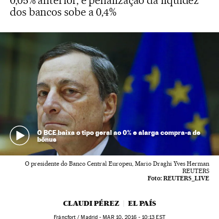
0,05% anterior, e penalização da liquidez
dos bancos sobe a 0,4%
O BCE baixa o tipo geral ao 0% e alarga compra-a de
bônus
O presidente do Banco Central Europeu, Mario Draghi Yves Herman
REUTERS
Foto:
REUTERS_LIVE
CLAUDI PÉREZ
EL PAÍS
Fráncfort / Madrid -
MAR
10, 2016 - 10:13
EST