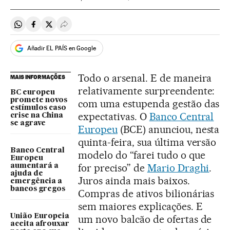
Compartir en Whatsapp
Compartir en Facebook
Compartir en Twitter
Desplegar Redes Sociales
Añadir EL PAÍS en Google
Todo o arsenal. E de maneira
MAIS INFORMAÇÕES
relativamente surpreendente:
BC europeu
promete novos
com uma estupenda gestão das
estímulos caso
expectativas. O
Banco Central
crise na China
se agrave
Europeu
(BCE) anunciou, nesta
quinta-feira, sua última versão
Banco Central
modelo do “farei tudo o que
Europeu
for preciso” de
Mario Draghi
.
aumentará a
ajuda de
Juros ainda mais baixos.
emergência a
bancos gregos
Compras de ativos bilionárias
sem maiores explicações. E
União Europeia
um novo balcão de ofertas de
aceita afrouxar