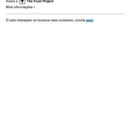
Banca
Relações exteriores
Finanças
Adere a
Mais informações
aquí
Si está interesado en licenciar este contenido, pinche