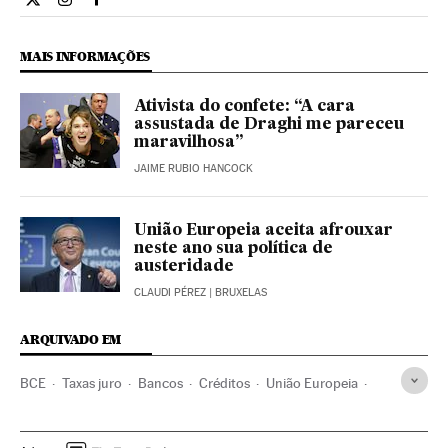
Internacional El País Brasil en Twitter
Internacional El País Brasil en Instagram
Internacional El País Brasil en Facebook
MAIS INFORMAÇÕES
Ativista do confete: “A cara
assustada de Draghi me pareceu
maravilhosa”
JAIME RUBIO HANCOCK
União Europeia aceita afrouxar
neste ano sua política de
austeridade
CLAUDI PÉREZ
| BRUXELAS
ARQUIVADO EM
BCE
Taxas juro
Bancos
Créditos
União Europeia
Serviços bancários
Organizações internacionais
Europa