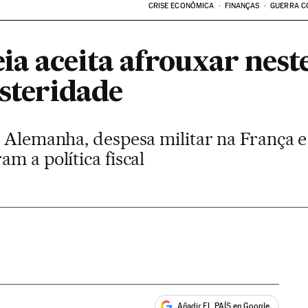
CRISE ECONÔMICA
FINANÇAS
GUERRA C
ia aceita afrouxar nest
usteridade
a Alemanha, despesa militar na França 
m a política fiscal
Añadir EL PAÍS en Google