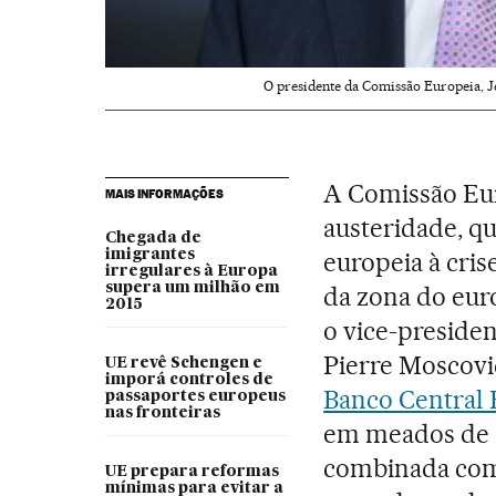
O presidente da Comissão Europeia, J
A Comissão Eur
MAIS INFORMAÇÕES
austeridade, qu
Chegada de
imigrantes
europeia à crise
irregulares à Europa
supera um milhão em
da zona do euro
2015
o vice-preside
Pierre Moscovi
UE revê Schengen e
imporá controles de
Banco Central
passaportes europeus
nas fronteiras
em meados de d
combinada com 
UE prepara reformas
mínimas para evitar a