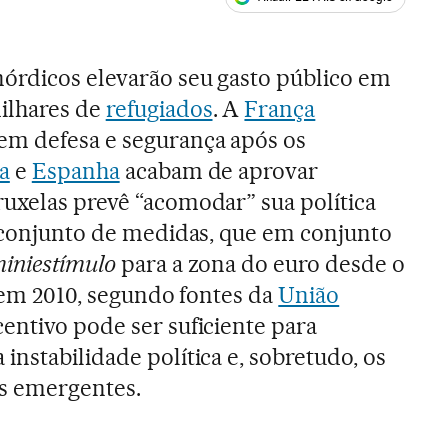
ales
nórdicos elevarão seu gasto público em
ilhares de
refugiados
. A
França
m defesa e segurança após os
ia
e
Espanha
acabam de aprovar
uxelas prevê “acomodar” sua política
e conjunto de medidas, que em conjunto
iniestímulo
para a zona do euro desde o
, em 2010, segundo fontes da
União
centivo pode ser suficiente para
nstabilidade política e, sobretudo, os
s emergentes.