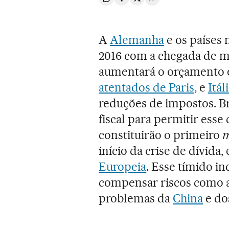
Compartir en Whatsapp
Compartir en Facebook
Compartir en Twitter
Desplegar Redes Soci
A
Alemanha
e os países 
2016 com a chegada de m
aumentará o orçamento e
atentados de Paris
, e
Itál
reduções de impostos. Br
fiscal para permitir ess
constituirão o primeiro
m
início da crise de dívida
Europeia
. Esse tímido in
compensar riscos como a i
problemas da
China
e do