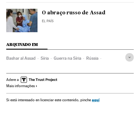
O abraço russo de Assad
EL PAÍS
ARQUIVADO EM
Bashar al Assad
Síria
Guerra na Síria
Rússia
Primavera árabe
Guerra civil
Estados Unidos
Europa Leste
Revoluções
América do Norte
Adere a
Mais informações
Política exterior
Oriente médio
Conflitos políticos
Ásia
Guerra
América
Conflitos
Europa
Política
aquí
Si está interesado en licenciar este contenido, pinche
Relações exteriores
Protestos sociais
Mal-estar social
Problemas sociais
Sociedade