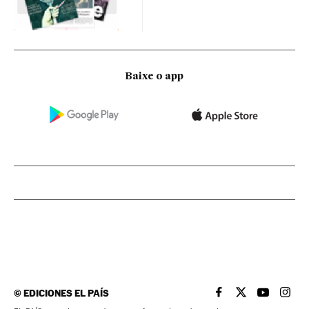
Baixe o app
©
EDICIONES EL PAÍS
EL PAÍS BRASIL EN
EL PAÍS BRASI
EL PAÍS B
EL PA