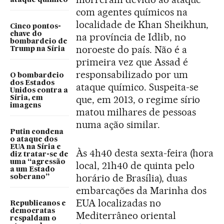
ataque químico
com agentes químicos na
localidade de Khan Sheikhun,
Cinco pontos-
chave do
na província de Idlib, no
bombardeio de
noroeste do país. Não é a
Trump na Síria
primeira vez que Assad é
responsabilizado por um
O bombardeio
dos Estados
ataque químico. Suspeita-se
Unidos contra a
que, em 2013, o regime sírio
Síria, em
imagens
matou milhares de pessoas
numa ação similar.
Putin condena
o ataque dos
EUA na Síria e
Às 4h40 desta sexta-feira (hora
diz tratar-se de
uma “agressão
local, 21h40 de quinta pelo
a um Estado
horário de Brasília), duas
soberano”
embarcações da Marinha dos
EUA localizadas no
Republicanos e
democratas
Mediterrâneo oriental
respaldam o