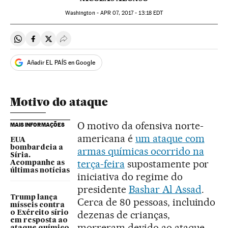
Washington -
APR
07, 2017 - 13:18
EDT
Compartir en Whatsapp
Compartir en Facebook
Compartir en Twitter
Desplegar Redes Sociales
Añadir EL PAÍS en Google
Motivo do ataque
O motivo da ofensiva norte-
MAIS INFORMAÇÕES
americana é
um ataque com
EUA
bombardeia a
armas químicas ocorrido na
Síria.
terça-feira
supostamente por
Acompanhe as
últimas notícias
iniciativa do regime do
presidente
Bashar Al Assad
.
Trump lança
Cerca de 80 pessoas, incluindo
mísseis contra
dezenas de crianças,
o Exército sírio
em resposta ao
morreram devido ao ataque