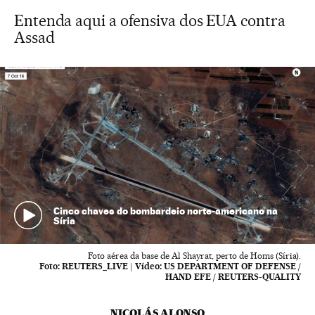
Entenda aqui a ofensiva dos EUA contra
Assad
Cinco chaves do bombardeio norte-americano na
Síria
Foto aérea da base de Al Shayrat, perto de Homs (Síria).
Foto:
REUTERS_LIVE
|
Vídeo:
US DEPARTMENT OF DEFENSE /
HAND EFE / REUTERS-QUALITY
NICOLÁS ALONSO