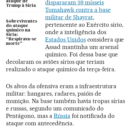
dispararam 59 mísseis
ataque de
Trump à Síria
Tomahawk contra a base
militar de Shayrat
,
Sobreviventes
pertencente ao Exército sírio,
do ataque
químico na
onde a inteligência dos
Síria:
Estados Unidos
considera que
“Respirava-se
morte”
Assad mantinha um arsenal
químico. Foi dessa base que
decolaram os aviões sírios que teriam
realizado o ataque químico da terça-feira.
Os alvos da ofensiva eram a infraestrutura
militar: hangares, radares, paióis de
munição. Na base também havia tropas sírias
e russas, segundo um comunicado do
Pentágono, mas a
Rússia
foi notificada do
ataque com antecedência.