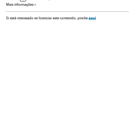
Mais informações
Conflitos políticos
América do Norte
Ásia
Guerra
Conflitos
América
Política
Protestos sociais
aquí
Si está interesado en licenciar este contenido, pinche
Mal-estar social
Problemas sociais
Sociedade