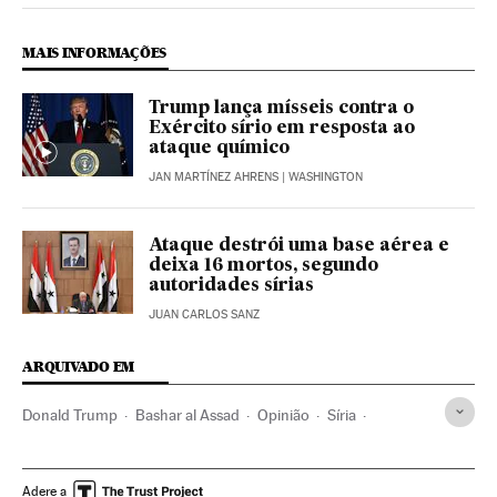
MAIS INFORMAÇÕES
Trump lança mísseis contra o
Exército sírio em resposta ao
ataque químico
JAN MARTÍNEZ AHRENS
| WASHINGTON
Ataque destrói uma base aérea e
deixa 16 mortos, segundo
autoridades sírias
JUAN CARLOS SANZ
ARQUIVADO EM
Donald Trump
Bashar al Assad
Opinião
Síria
Guerra na Síria
Primavera árabe
Guerra civil
Revoluções
Estados Unidos
Oriente médio
Adere a