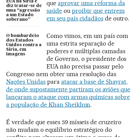
EUA na Síria e
que
aprovar uma reforma da
diz tratar-se de
saúde
ou
proibir que entrem
uma “agressão
a um Estado
em seu país cidadãos
de outro.
soberano”
Como vimos, em um país com
O bombardeio
dos Estados
uma estrita separação de
Unidos contra a
Síria, em
poderes e múltiplas camadas
imagens
de Governo, o presidente dos
EUA não precisa passar pelo
Congresso nem obter uma resolução das
Nações Unidas
para
atacar a base de Shayrat,
de onde supostamente partiram os aviões que
lançaram o ataque com armas químicas sobre
a população de Khan Sheikhun
.
É verdade que esses 59 mísseis de cruzeiro
não mudam o equilíbrio estratégico do