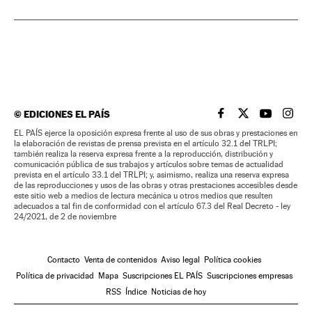
©
EDICIONES EL PAÍS
EL PAÍS BRASIL EN
EL PAÍS BRASI
EL PAÍS B
EL PA
EL PAÍS ejerce la oposición expresa frente al uso de sus obras y prestaciones en
la elaboración de revistas de prensa prevista en el artículo 32.1 del TRLPI;
también realiza la reserva expresa frente a la reproducción, distribución y
comunicación pública de sus trabajos y artículos sobre temas de actualidad
prevista en el artículo 33.1 del TRLPI; y, asimismo, realiza una reserva expresa
de las reproducciones y usos de las obras y otras prestaciones accesibles desde
este sitio web a medios de lectura mecánica u otros medios que resulten
adecuados a tal fin de conformidad con el artículo 67.3 del Real Decreto - ley
24/2021, de 2 de noviembre
Contacto
Venta de contenidos
Aviso legal
Política cookies
Política de privacidad
Mapa
Suscripciones EL PAÍS
Suscripciones empresas
RSS
Índice
Noticias de hoy