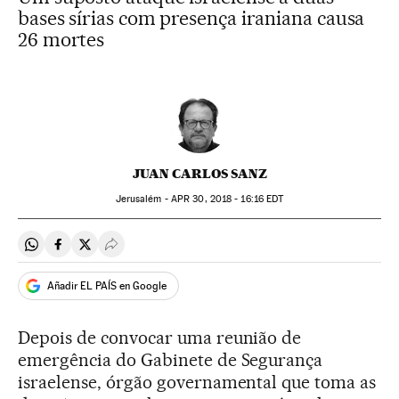
bases sírias com presença iraniana causa
26 mortes
JUAN CARLOS SANZ
Jerusalém -
APR
30, 2018 - 16:16
EDT
Compartir en Whatsapp
Compartir en Facebook
Compartir en Twitter
Desplegar Redes Sociales
Añadir EL PAÍS en Google
Depois de convocar uma reunião de
emergência do Gabinete de Segurança
israelense, órgão governamental que toma as