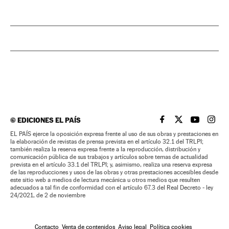
©
EDICIONES EL PAÍS
EL PAÍS BRASIL EN
EL PAÍS BRASI
EL PAÍS B
EL PA
EL PAÍS ejerce la oposición expresa frente al uso de sus obras y prestaciones en
la elaboración de revistas de prensa prevista en el artículo 32.1 del TRLPI;
también realiza la reserva expresa frente a la reproducción, distribución y
comunicación pública de sus trabajos y artículos sobre temas de actualidad
prevista en el artículo 33.1 del TRLPI; y, asimismo, realiza una reserva expresa
de las reproducciones y usos de las obras y otras prestaciones accesibles desde
este sitio web a medios de lectura mecánica u otros medios que resulten
adecuados a tal fin de conformidad con el artículo 67.3 del Real Decreto - ley
24/2021, de 2 de noviembre
Contacto
Venta de contenidos
Aviso legal
Política cookies