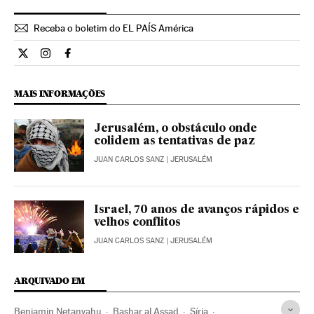
Receba o boletim do EL PAÍS América
Internacional El País Brasil en Twitter
Internacional El País Brasil en Instagram
Internacional El País Brasil en Facebook
MAIS INFORMAÇÕES
Jerusalém, o obstáculo onde
colidem as tentativas de paz
JUAN CARLOS SANZ
| JERUSALÉM
Israel, 70 anos de avanços rápidos e
velhos conflitos
JUAN CARLOS SANZ
| JERUSALÉM
ARQUIVADO EM
Benjamin Netanyahu
Bashar al Assad
Síria