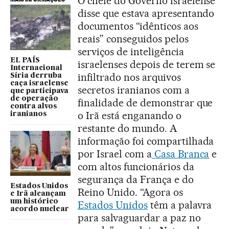
O chefe do Governo israelense
disse que estava apresentando
documentos “idênticos aos
reais” conseguidos pelos
serviços de inteligência
EL PAÍS
israelenses depois de terem se
Internacional
infiltrado nos arquivos
Síria derruba
caça israelense
secretos iranianos com a
que participava
de operação
finalidade de demonstrar que
contra alvos
o Irã está enganando o
iranianos
restante do mundo. A
informação foi compartilhada
por Israel com a
Casa Branca
e
com altos funcionários da
segurança da França e do
Estados Unidos
Reino Unido. “Agora os
e Irã alcançam
um histórico
Estados Unidos
têm a palavra
acordo nuclear
para salvaguardar a paz no