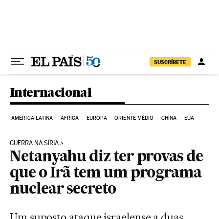
Pular para o conteúdo
SUSCRÍBETE
Internacional
AMÉRICA LATINA
ÁFRICA
EUROPA
ORIENTE MÉDIO
CHINA
EUA
GUERRA NA SÍRIA
Netanyahu diz ter provas de
que o Irã tem um programa
nuclear secreto
Um suposto ataque israelense a duas