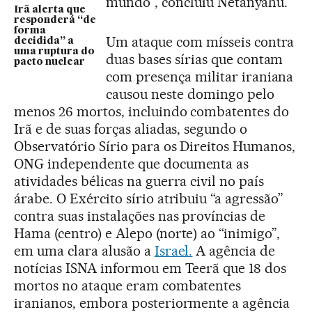
mundo”, concluiu Netanyahu.
Irã alerta que
responderá “de
forma
Um ataque com mísseis contra
decidida” a
uma ruptura do
duas bases sírias que contam
pacto nuclear
com presença militar iraniana
causou neste domingo pelo
menos 26 mortos, incluindo combatentes do
Irã e de suas forças aliadas, segundo o
Observatório Sírio para os Direitos Humanos,
ONG independente que documenta as
atividades bélicas na guerra civil no país
árabe. O Exército sírio atribuiu “a agressão”
contra suas instalações nas províncias de
Hama (centro) e Alepo (norte) ao “inimigo”,
em uma clara alusão a
Israel.
A agência de
notícias ISNA informou em Teerã que 18 dos
mortos no ataque eram combatentes
iranianos, embora posteriormente a agência