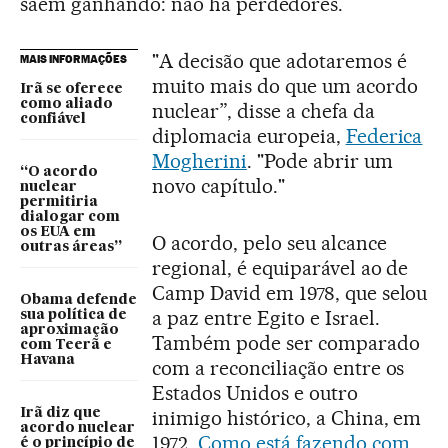
saem ganhando: não há perdedores.
"A decisão que adotaremos é
MAIS INFORMAÇÕES
muito mais do que um acordo
Irã se oferece
como aliado
nuclear”, disse a chefa da
confiável
diplomacia europeia,
Federica
Mogherini
. "Pode abrir um
“O acordo
novo capítulo."
nuclear
permitiria
dialogar com
os EUA em
O acordo, pelo seu alcance
outras áreas”
regional, é equiparável ao de
Camp David em 1978, que selou
Obama defende
a paz entre Egito e Israel.
sua política de
aproximação
Também pode ser comparado
com Teerã e
Havana
com a reconciliação entre os
Estados Unidos e outro
Irã diz que
inimigo histórico, a China, em
acordo nuclear
1972.
Como está fazendo com
é o princípio de