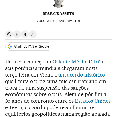
MARC BASSETS
Viena -
JUL
14, 2015 - 08:43
EDT
Compartir en Whatsapp
Compartir en Facebook
Compartir en Twitter
Desplegar Redes Sociales
Añadir EL PAÍS en Google
Uma era começa no
Oriente Médio
. O
Irã
e
seis potências mundiais chegaram nesta
terça-feira em Viena a
um acordo histórico
que limita o programa nuclear iraniano em
troca de uma suspensão das sanções
econômicas sobre o país. Além de pôr fim a
35 anos de confronto entre os
Estados Unidos
e Teerã, o acordo pode reconfigurar os
equilíbrios geopolíticos numa região abalada