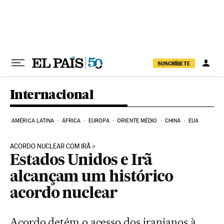
Pular para o conteúdo
SUSCRÍBETE
Internacional
AMÉRICA LATINA
ÁFRICA
EUROPA
ORIENTE MÉDIO
CHINA
EUA
ACORDO NUCLEAR COM IRÃ
Estados Unidos e Irã
alcançam um histórico
acordo nuclear
Acordo detém o acesso dos iranianos à