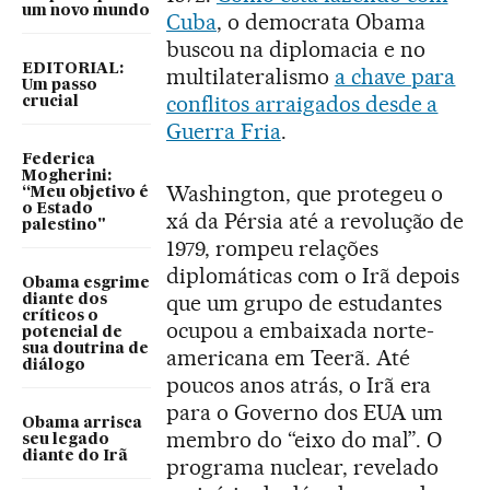
um novo mundo
Cuba
, o democrata Obama
buscou na diplomacia e no
EDITORIAL:
multilateralismo
a chave para
Um passo
conflitos arraigados desde a
crucial
Guerra Fria
.
Federica
Mogherini:
Washington, que protegeu o
“Meu objetivo é
o Estado
xá da Pérsia até a revolução de
palestino"
1979, rompeu relações
diplomáticas com o Irã depois
Obama esgrime
que um grupo de estudantes
diante dos
críticos o
ocupou a embaixada norte-
potencial de
sua doutrina de
americana em Teerã. Até
diálogo
poucos anos atrás, o Irã era
para o Governo dos EUA um
Obama arrisca
membro do “eixo do mal”. O
seu legado
diante do Irã
programa nuclear, revelado