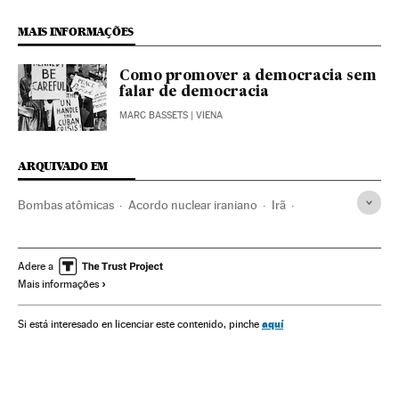
MAIS INFORMAÇÕES
Como promover a democracia sem
falar de democracia
MARC BASSETS
| VIENA
ARQUIVADO EM
Bombas atômicas
Acordo nuclear iraniano
Irã
Tratado nuclear
Programa nuclear Irã
Segurança nuclear
Armas nucleares
Adere a
Mais informações
Tratados desarmamento
Energia nuclear
Tratados internacionais
Estados Unidos
aquí
Si está interesado en licenciar este contenido, pinche
Relações internacionais
América do Norte
Oriente médio
Armamento
América
Ásia
Europa