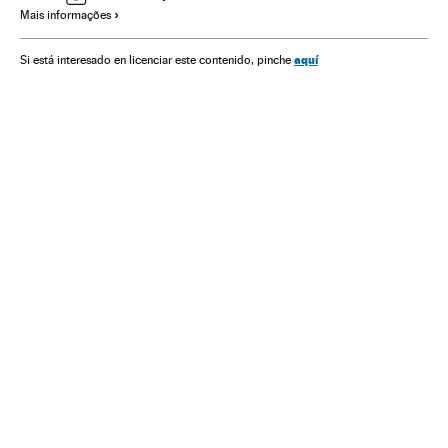
Mais informações
América
Donald Trump
Relações exteriores
Energia
Acordo nuclear iraniano
Irã
Tratado nuclear
aquí
Si está interesado en licenciar este contenido, pinche
Programa nuclear Irã
Segurança nuclear
Tratados desarmamento
Armas nucleares
Israel