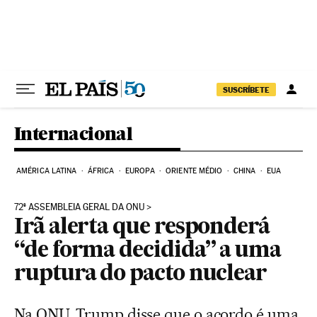
Pular para o conteúdo
SUSCRÍBETE
Internacional
AMÉRICA LATINA
ÁFRICA
EUROPA
ORIENTE MÉDIO
CHINA
EUA
72ª ASSEMBLEIA GERAL DA ONU
Irã alerta que responderá
“de forma decidida” a uma
ruptura do pacto nuclear
Na ONU, Trump disse que o acordo é uma