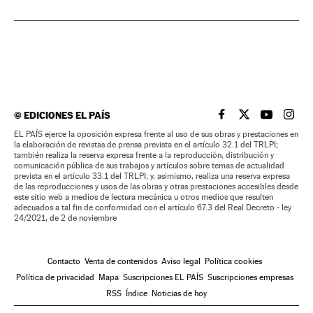
©
EDICIONES EL PAÍS
EL PAÍS BRASIL EN
EL PAÍS BRASI
EL PAÍS B
EL PA
EL PAÍS ejerce la oposición expresa frente al uso de sus obras y prestaciones en
la elaboración de revistas de prensa prevista en el artículo 32.1 del TRLPI;
también realiza la reserva expresa frente a la reproducción, distribución y
comunicación pública de sus trabajos y artículos sobre temas de actualidad
prevista en el artículo 33.1 del TRLPI; y, asimismo, realiza una reserva expresa
de las reproducciones y usos de las obras y otras prestaciones accesibles desde
este sitio web a medios de lectura mecánica u otros medios que resulten
adecuados a tal fin de conformidad con el artículo 67.3 del Real Decreto - ley
24/2021, de 2 de noviembre
Contacto
Venta de contenidos
Aviso legal
Política cookies
Política de privacidad
Mapa
Suscripciones EL PAÍS
Suscripciones empresas
RSS
Índice
Noticias de hoy