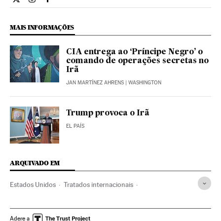
Internacional El País Brasil en Twitter
Internacional El País Brasil en Instagram
Internacional El País Brasil en Facebook
MAIS INFORMAÇÕES
CIA entrega ao ‘Príncipe Negro’ o
comando de operações secretas no
Irã
JAN MARTÍNEZ AHRENS
| WASHINGTON
Trump provoca o Irã
EL PAÍS
ARQUIVADO EM
Estados Unidos
Tratados internacionais
Energia nuclear
América do Norte
Oriente médio
Relações internacionais
Armamento
Ásia
Defesa
Adere a