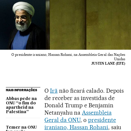
O presidente iraniano, Hassan Rohani, na Assembleia Geral das Nações
Unidas
JUSTIN LANE (EFE)
O
Irã
não ficará calado. Depois
MAIS INFORMAÇÕES
de receber as investidas de
Abbas pede na
ONU “o fim do
Donald Trump e Benjamin
apartheid na
Netanyahu na
Assembleia
Palestina”
Geral da ONU
, o
presidente
iraniano, Hassan Rohani
, saiu
Temer na ONU