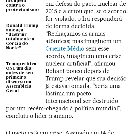
faz apelo
em defesa do pacto nuclear de
contra o
2015 e alertou que, se o acordo
protecionismo
for violado, o Irã responderá
de forma decidida.
Donald Trump
ameaça
“Rechaçamos as armas
“destruir
totalmente a
atômicas; mas imaginem um
Coreia do
Oriente Médio
sem esse
Norte”
acordo, imaginem uma crise
nuclear artificial”, afirmou
Trump critica
ONU um dia
Rohani pouco depois de
antes de seu
Trump revelar que sua decisão
primeiro
discurso na
já estava tomada. “Seria uma
Assembleia
Geral
lástima um pacto
internacional ser destruído
por um recém-chegado à política mundial”,
concluiu o líder iraniano.
O pacto está em crise. Assinado em 14 de