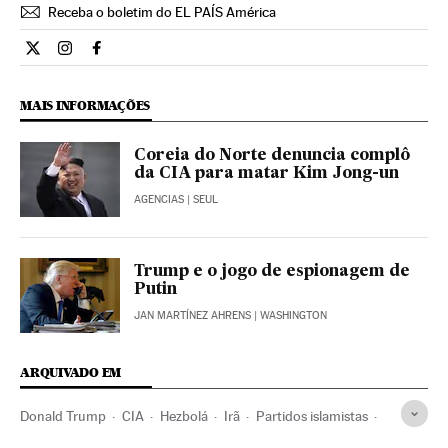
Receba o boletim do EL PAÍS América
Internacional El País Brasil en Twitter
Internacional El País Brasil en Instagram
Internacional El País Brasil en Facebook
MAIS INFORMAÇÕES
Coreia do Norte denuncia complô
da CIA para matar Kim Jong-un
AGENCIAS
| SEUL
Trump e o jogo de espionagem de
Putin
JAN MARTÍNEZ AHRENS
| WASHINGTON
ARQUIVADO EM
Donald Trump
CIA
Hezbolá
Irã
Partidos islamistas