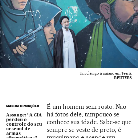
Um clérigo iraniano em Teerã.
REUTERS
É um homem sem rosto. Não
MAIS INFORMAÇÕES
há fotos dele, tampouco se
Assange: “A CIA
perdeu o
conhece sua idade. Sabe-se que
controle do seu
sempre se veste de preto, é
arsenal de
armas
muçulmano e acende um