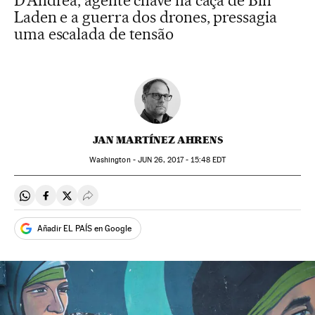
D’Andrea, agente chave na caça de Bin
Laden e a guerra dos drones, pressagia
uma escalada de tensão
JAN MARTÍNEZ AHRENS
Washington -
JUN
26, 2017 - 15:48
EDT
Compartir en Whatsapp
Compartir en Facebook
Compartir en Twitter
Desplegar Redes Sociales
Añadir EL PAÍS en Google