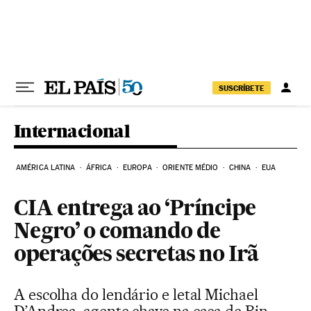
Pular para o conteúdo
SUSCRÍBETE
Internacional
AMÉRICA LATINA
ÁFRICA
EUROPA
ORIENTE MÉDIO
CHINA
EUA
CIA entrega ao ‘Príncipe
Negro’ o comando de
operações secretas no Irã
A escolha do lendário e letal Michael