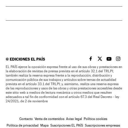
©
EDICIONES EL PAÍS
EL PAÍS BRASIL EN
EL PAÍS BRASI
EL PAÍS B
EL PA
EL PAÍS ejerce la oposición expresa frente al uso de sus obras y prestaciones en
la elaboración de revistas de prensa prevista en el artículo 32.1 del TRLPI;
también realiza la reserva expresa frente a la reproducción, distribución y
comunicación pública de sus trabajos y artículos sobre temas de actualidad
prevista en el artículo 33.1 del TRLPI; y, asimismo, realiza una reserva expresa
de las reproducciones y usos de las obras y otras prestaciones accesibles desde
este sitio web a medios de lectura mecánica u otros medios que resulten
adecuados a tal fin de conformidad con el artículo 67.3 del Real Decreto - ley
24/2021, de 2 de noviembre
Contacto
Venta de contenidos
Aviso legal
Política cookies
Política de privacidad
Mapa
Suscripciones EL PAÍS
Suscripciones empresas