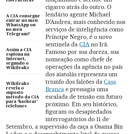
cibernéticas”
cigarro atrás do outro. O
lendário agente Michael
A CIA consegue
D’Andrea, mais conhecido nos
entrar no meu
WhatsApp ou
serviços de inteligência como
no meu
Telegram?
Príncipe Negro, é o novo
sentinela da
CIA
no Irã.
Assim a CIA
Famoso por sua dureza, sua
espiona na
nomeação como chefe de
Internet,
segundo o
operações da agência no país
Wikileaks
dos aiatolás representa um
triunfo dos falcões da
Casa
Wikileaks
Branca
e pressagia uma
revela o
suposto
escalada de tensão em futuro
método da CIA
para ‘hackear’
próximo. Em seu histórico,
telefones
figuram os desapiedados
interrogatórios do 11 de
Setembro, a supervisão da caça a Osama Bin