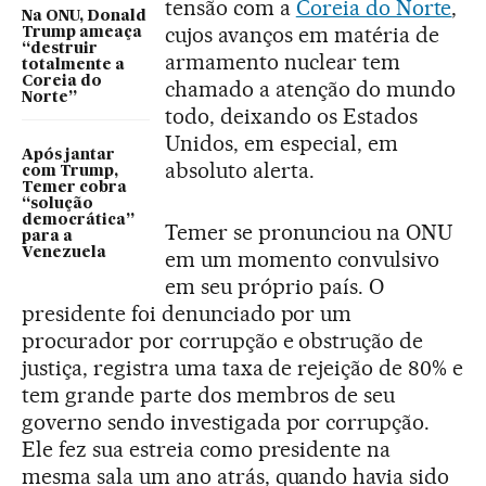
tensão com a
Coreia do Norte
,
Na ONU, Donald
cujos avanços em matéria de
Trump ameaça
“destruir
armamento nuclear tem
totalmente a
Coreia do
chamado a atenção do mundo
Norte”
todo, deixando os Estados
Unidos, em especial, em
Após jantar
absoluto alerta.
com Trump,
Temer cobra
“solução
democrática”
Temer se pronunciou na ONU
para a
Venezuela
em um momento convulsivo
em seu próprio país. O
presidente foi denunciado por um
procurador por corrupção e obstrução de
justiça, registra uma taxa de rejeição de 80% e
tem grande parte dos membros de seu
governo sendo investigada por corrupção.
Ele fez sua estreia como presidente na
mesma sala um ano atrás, quando havia sido