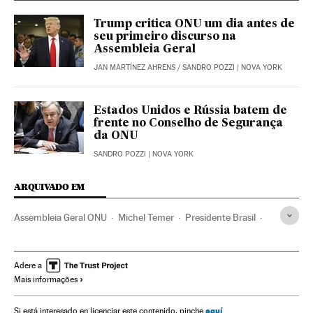
Trump critica ONU um dia antes de
seu primeiro discurso na
Assembleia Geral
JAN MARTÍNEZ AHRENS
/
SANDRO POZZI
| NOVA YORK
Estados Unidos e Rússia batem de
frente no Conselho de Segurança
da ONU
SANDRO POZZI
| NOVA YORK
ARQUIVADO EM
Assembleia Geral ONU
Michel Temer
Presidente Brasil
Estados Unidos
Presidência Brasil
América do Norte
ONU
Brasil
Governo Brasil
América do Sul
Adere a
Mais informações
América Latina
Governo
América
Organizações internacionais
Administração Estado
aquí
Si está interesado en licenciar este contenido, pinche