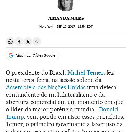
AMANDA MARS
Nova York -
SEP
19, 2017 - 18:54
EDT
Compartir en Whatsapp
Compartir en Facebook
Compartir en Twitter
Desplegar Redes Sociales
Añadir EL PAÍS en Google
O presidente do Brasil,
Michel Temer
, fez
nesta terça-feira, na sessão solene da
Assembleia das Nações Unidas
uma defesa
contundente do multilateralismo e da
abertura comercial em um momento em que
o líder da maior potência mundial,
Donald
Trump
, vem pondo em risco esses princípios.
Temer, o primeiro governante a fazer uso da
palavra no encontro, refutou “o nacionalismo