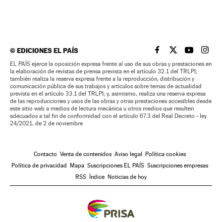
©
EDICIONES EL PAÍS
EL PAÍS BRASIL EN
EL PAÍS BRASI
EL PAÍS B
EL PA
EL PAÍS ejerce la oposición expresa frente al uso de sus obras y prestaciones en
la elaboración de revistas de prensa prevista en el artículo 32.1 del TRLPI;
también realiza la reserva expresa frente a la reproducción, distribución y
comunicación pública de sus trabajos y artículos sobre temas de actualidad
prevista en el artículo 33.1 del TRLPI; y, asimismo, realiza una reserva expresa
de las reproducciones y usos de las obras y otras prestaciones accesibles desde
este sitio web a medios de lectura mecánica u otros medios que resulten
adecuados a tal fin de conformidad con el artículo 67.3 del Real Decreto - ley
24/2021, de 2 de noviembre
Contacto
Venta de contenidos
Aviso legal
Política cookies
Política de privacidad
Mapa
Suscripciones EL PAÍS
Suscripciones empresas
RSS
Índice
Noticias de hoy