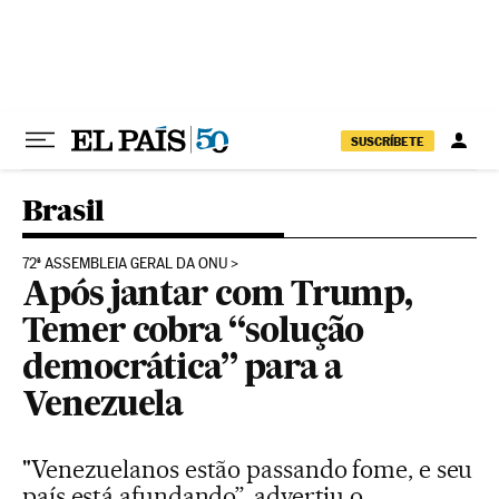
Pular para o conteúdo
SUSCRÍBETE
Brasil
72ª ASSEMBLEIA GERAL DA ONU
Após jantar com Trump,
Temer cobra “solução
democrática” para a
Venezuela
"Venezuelanos estão passando fome, e seu
país está afundando”, advertiu o