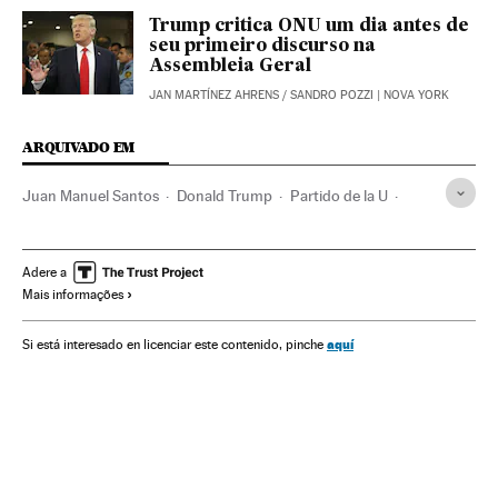
Trump critica ONU um dia antes de
seu primeiro discurso na
Assembleia Geral
JAN MARTÍNEZ AHRENS
/
SANDRO POZZI
| NOVA YORK
ARQUIVADO EM
Juan Manuel Santos
Donald Trump
Partido de la U
Michel Temer
Venezuela
Presidente Brasil
Estados Unidos
Presidência Brasil
América do Norte
Adere a
Mais informações
ONU
Partidos políticos
Governo Brasil
Governo
América do Sul
América Latina
América
aquí
Si está interesado en licenciar este contenido, pinche
Organizações internacionais
Administração Estado
Relações exteriores
Política
Administração pública