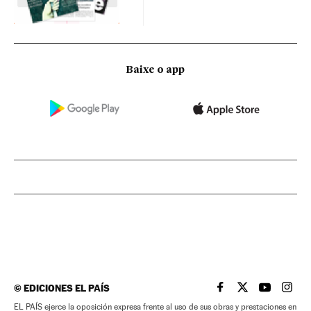
Baixe o app
©
EDICIONES EL PAÍS
EL PAÍS BRASIL EN
EL PAÍS BRASI
EL PAÍS B
EL PA
EL PAÍS ejerce la oposición expresa frente al uso de sus obras y prestaciones en