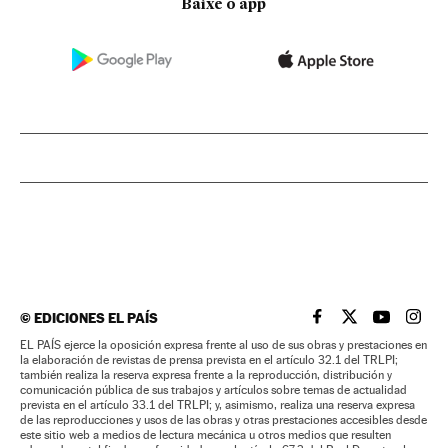
Baixe o app
©
EDICIONES EL PAÍS
EL PAÍS BRASIL EN
EL PAÍS BRASI
EL PAÍS B
EL PA
EL PAÍS ejerce la oposición expresa frente al uso de sus obras y prestaciones en
la elaboración de revistas de prensa prevista en el artículo 32.1 del TRLPI;
también realiza la reserva expresa frente a la reproducción, distribución y
comunicación pública de sus trabajos y artículos sobre temas de actualidad
prevista en el artículo 33.1 del TRLPI; y, asimismo, realiza una reserva expresa
de las reproducciones y usos de las obras y otras prestaciones accesibles desde
este sitio web a medios de lectura mecánica u otros medios que resulten