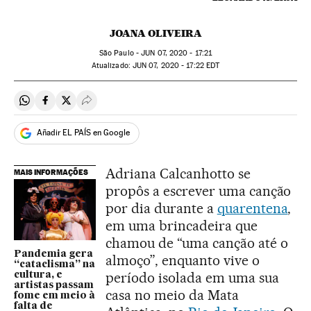
JOANA OLIVEIRA
São Paulo -
JUN
07, 2020 - 17:21
atualizado:
JUN
07, 2020 - 17:22
EDT
Compartir en Whatsapp
Compartir en Facebook
Compartir en Twitter
Desplegar Redes Sociales
Añadir EL PAÍS en Google
Adriana Calcanhotto se
MAIS INFORMAÇÕES
propôs a escrever uma canção
por dia durante a
quarentena
,
em uma brincadeira que
chamou de “uma canção até o
Pandemia gera
almoço”, enquanto vive o
“cataclisma” na
período isolada em uma sua
cultura, e
artistas passam
casa no meio da Mata
fome em meio à
falta de