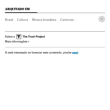
ARQUIVADO EM
Brasil
Cultura
Música brasileira
Cantores
Coronavirus
Pandemia
Quarentena
Isolamento social
Compositores
Coronavirus Covid-19
Adere a
Mais informações
aquí
Si está interesado en licenciar este contenido, pinche