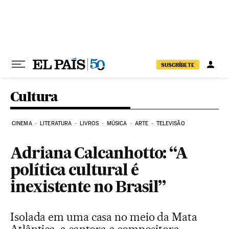
Pular para o conteúdo
SUSCRÍBETE
Cultura
CINEMA
LITERATURA
LIVROS
MÚSICA
ARTE
TELEVISÃO
Adriana Calcanhotto: “A
política cultural é
inexistente no Brasil”
Isolada em uma casa no meio da Mata