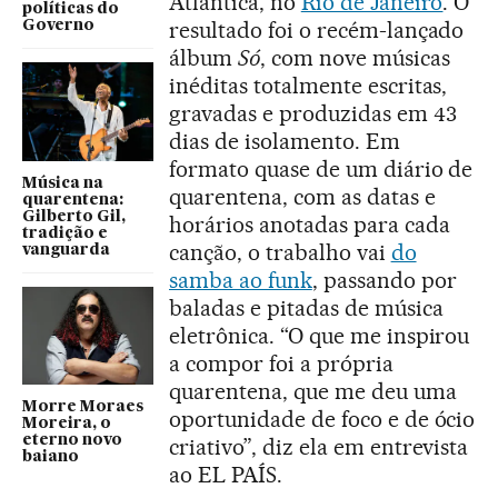
Atlântica, no
Rio de Janeiro
. O
políticas do
resultado foi o recém-lançado
Governo
álbum
Só
, com nove músicas
inéditas totalmente escritas,
gravadas e produzidas em 43
dias de isolamento. Em
formato quase de um diário de
Música na
quarentena, com as datas e
quarentena:
Gilberto Gil,
horários anotadas para cada
tradição e
canção, o trabalho vai
do
vanguarda
samba ao funk
, passando por
baladas e pitadas de música
eletrônica. “O que me inspirou
a compor foi a própria
quarentena, que me deu uma
Morre Moraes
oportunidade de foco e de ócio
Moreira, o
eterno novo
criativo”, diz ela em entrevista
baiano
ao EL PAÍS.