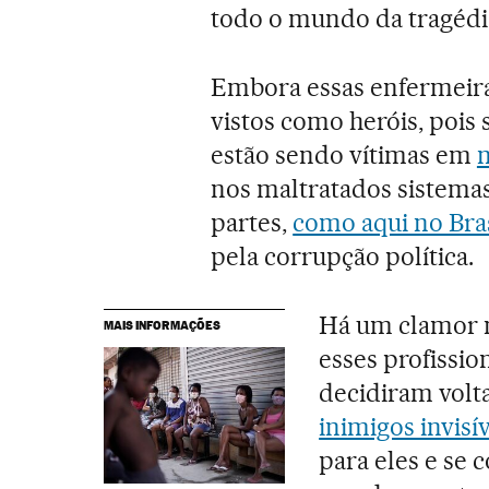
todo o mundo da tragédi
Embora essas enfermeir
vistos como heróis, pois 
estão sendo vítimas em
m
nos maltratados sistemas
partes,
como aqui no Bras
pela corrupção política.
Há um clamor m
MAIS INFORMAÇÕES
esses profissio
decidiram volta
inimigos invisív
para eles e se