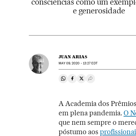
consciências como um exempl
e generosidade
JUAN ARIAS
MAY
09, 2020 - 13:27
EDT
Compartir en Whatsapp
Compartir en Facebook
Compartir en Twitter
Desplegar Redes Soci
A Academia dos Prêmios
em plena pandemia.
O No
que nem sempre o merec
póstumo aos
profissiona