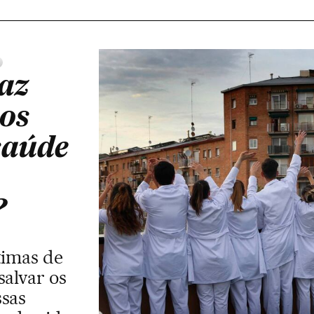
az
os
saúde
?
timas de
salvar os
ssas