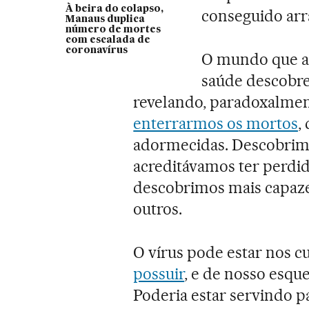
À beira do colapso,
conseguido arr
Manaus duplica
número de mortes
com escalada de
coronavírus
O mundo que ap
saúde descobre 
revelando, paradoxalme
enterrarmos os mortos
,
adormecidas. Descobrim
acreditávamos ter perdi
descobrimos mais capaze
outros.
O vírus pode estar nos 
possuir
, e de nosso esqu
Poderia estar servindo pa