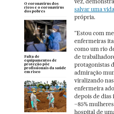
vez, demonstra
O coronavírus dos
salvar uma vid
ricos e o coronavírus
dos pobres
própria.
“Estou com med
enfermeiras ita
como um rio de
de trabalhador
Falta de
equipamentos de
protagonistas 
proteção põe
profissionais da saúde
admiração mund
em risco
viralizando nas
enfermeira ado
depois de dias 
–85% mulheres
hospital de um