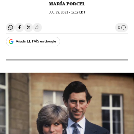
MARÍA PORCEL
JUL
29, 2021 - 17:19
EDT
0
Compartir en Whatsapp
Compartir en Facebook
Compartir en Twitter
Desplegar Redes Sociales
Comen
Añadir EL PAÍS en Google