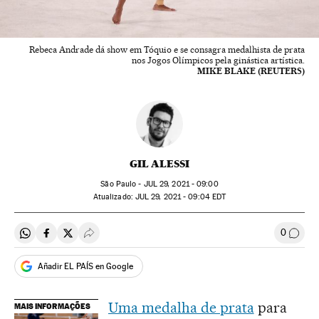
Rebeca Andrade dá show em Tóquio e se consagra medalhista de prata
nos Jogos Olímpicos pela ginástica artística.
MIKE BLAKE (REUTERS)
GIL ALESSI
São Paulo -
JUL
29, 2021 - 09:00
atualizado:
JUL
29, 2021 - 09:04
EDT
0
Compartir en Whatsapp
Compartir en Facebook
Compartir en Twitter
Desplegar Redes Sociales
Comen
Añadir EL PAÍS en Google
Uma medalha de prata
para
MAIS INFORMAÇÕES