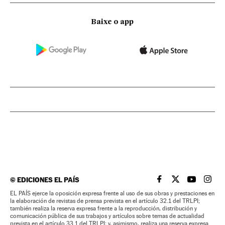
Baixe o app
©
EDICIONES EL PAÍS
EL PAÍS BRASIL EN
EL PAÍS BRASI
EL PAÍS B
EL PA
EL PAÍS ejerce la oposición expresa frente al uso de sus obras y prestaciones en
la elaboración de revistas de prensa prevista en el artículo 32.1 del TRLPI;
también realiza la reserva expresa frente a la reproducción, distribución y
comunicación pública de sus trabajos y artículos sobre temas de actualidad
prevista en el artículo 33.1 del TRLPI; y, asimismo, realiza una reserva expresa