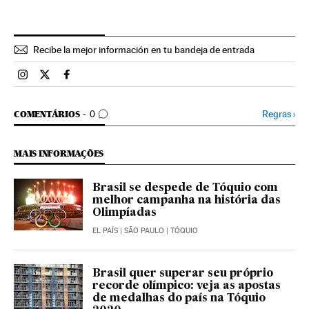
Recibe la mejor información en tu bandeja de entrada
Esportes El País Brasil en Instagram
Esportes El País Brasil en Twitter
Esportes El País Brasil en Facebook
COMENTÁRIOS
Regras
›
COMENTÁRIOS
0
MAIS INFORMAÇÕES
Brasil se despede de Tóquio com
melhor campanha na história das
Olimpíadas
EL PAÍS
| SÃO PAULO | TÓQUIO
Brasil quer superar seu próprio
recorde olímpico: veja as apostas
de medalhas do país na Tóquio