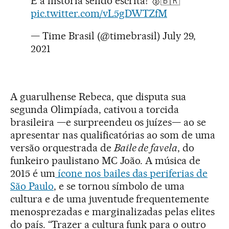
É a história sendo escrita! 🥈🇧🇷
pic.twitter.com/vL5gDWTZfM
— Time Brasil (@timebrasil)
July 29,
2021
A guarulhense Rebeca, que disputa sua
segunda Olimpíada, cativou a torcida
brasileira —e surpreendeu os juízes— ao se
apresentar nas qualificatórias ao som de uma
versão orquestrada de
Baile de favela
, do
funkeiro paulistano MC João. A música de
2015 é um
ícone nos bailes das periferias de
São Paulo
, e se tornou símbolo de uma
cultura e de uma juventude frequentemente
menosprezadas e marginalizadas pelas elites
do país. “Trazer a cultura funk para o outro