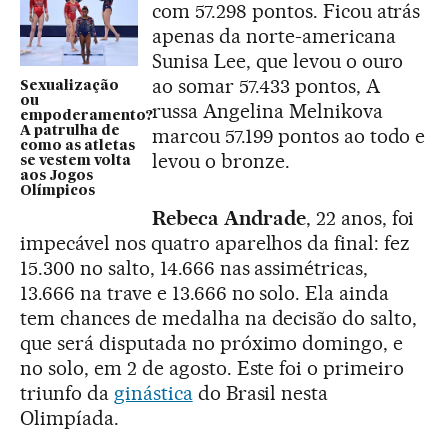
com 57.298 pontos. Ficou atrás
apenas da norte-americana
Sunisa Lee, que levou o ouro
ao somar 57.433 pontos, A
Sexualização
ou
russa Angelina Melnikova
empoderamento?
A patrulha de
marcou 57.199 pontos ao todo e
como as atletas
levou o bronze.
se vestem volta
aos Jogos
Olímpicos
Rebeca Andrade
, 22 anos,
foi
impecável nos quatro aparelhos da final: fez
15.300 no salto, 14.666 nas assimétricas,
13.666 na trave e 13.666 no solo. Ela ainda
tem chances de medalha na decisão do salto,
que será disputada no próximo domingo, e
no solo, em 2 de agosto. Este foi o primeiro
triunfo da
ginástica
do Brasil nesta
Olimpíada.