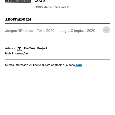
2020
DIOGO MAGRI
| SÃO PAULO
ARQUIVADO EM
Juegos Olímpicos
Tokio 2020
Juegos Olímpicos 2020
Deportistas
Deportes
Competiciones
Brasil
Gimnasia artística
Gimnasia en trampolín
Gimnasia
Adere a
Mais informações
Simone Biles
aquí
Si está interesado en licenciar este contenido, pinche