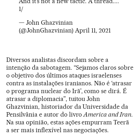
And it’s not a new tactic. A thread....
1/
— John Ghazvinian
(@JohnGhazvinian)
April 11, 2021
Diversos analistas discordam sobre a
intenção da sabotagem. “Sejamos claros sobre
o objetivo dos últimos ataques israelenses
contra as instalações iranianos. Não é ‘atrasar
o programa nuclear do Irã’, como se dirá. É
atrasar a diplomacia”, tuitou John
Ghazvinian, historiador da Universidade da
Pensilvânia e autor do livro
America and Iran
.
Na sua opinião, estas ações empurram Teerã
a ser mais inflexível nas negociações.