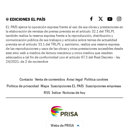
©
EDICIONES EL PAÍS
EL PAÍS BRASIL EN
EL PAÍS BRASI
EL PAÍS B
EL PA
EL PAÍS ejerce la oposición expresa frente al uso de sus obras y prestaciones en
la elaboración de revistas de prensa prevista en el artículo 32.1 del TRLPI;
también realiza la reserva expresa frente a la reproducción, distribución y
comunicación pública de sus trabajos y artículos sobre temas de actualidad
prevista en el artículo 33.1 del TRLPI; y, asimismo, realiza una reserva expresa
de las reproducciones y usos de las obras y otras prestaciones accesibles desde
este sitio web a medios de lectura mecánica u otros medios que resulten
adecuados a tal fin de conformidad con el artículo 67.3 del Real Decreto - ley
24/2021, de 2 de noviembre
Contacto
Venta de contenidos
Aviso legal
Política cookies
Política de privacidad
Mapa
Suscripciones EL PAÍS
Suscripciones empresas
RSS
Índice
Noticias de hoy
Webs de PRISA