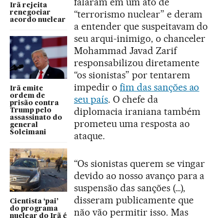
falaram em um ato de
Irã rejeita
“terrorismo nuclear” e deram
renegociar
acordo nuclear
a entender que suspeitavam do
seu arqui-inimigo, o chanceler
Mohammad Javad Zarif
responsabilizou diretamente
“os sionistas” por tentarem
impedir o
fim das sanções ao
Irã emite
ordem de
seu país
. O chefe da
prisão contra
diplomacia iraniana também
Trump pelo
assassinato do
prometeu uma resposta ao
general
Soleimani
ataque.
“Os sionistas querem se vingar
devido ao nosso avanço para a
suspensão das sanções (…),
disseram publicamente que
Cientista ‘pai’
do programa
não vão permitir isso. Mas
nuclear do Irã é