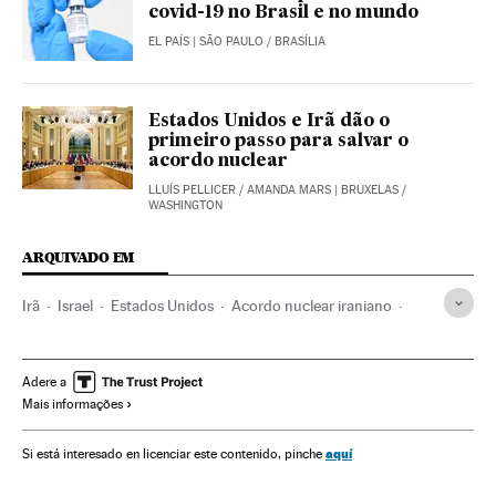
covid-19 no Brasil e no mundo
EL PAÍS
| SÃO PAULO / BRASÍLIA
Estados Unidos e Irã dão o
primeiro passo para salvar o
acordo nuclear
LLUÍS PELLICER
/
AMANDA MARS
| BRUXELAS /
WASHINGTON
ARQUIVADO EM
Irã
Israel
Estados Unidos
Acordo nuclear iraniano
Programa nuclear Irã
Viena
Urânio
Energia nuclear
Armas nucleares
Bombas atômicas
Adere a
Mais informações
Relações internacionais
Espionagem
Terrorismo
Mosad
Sabotagem
aquí
Si está interesado en licenciar este contenido, pinche