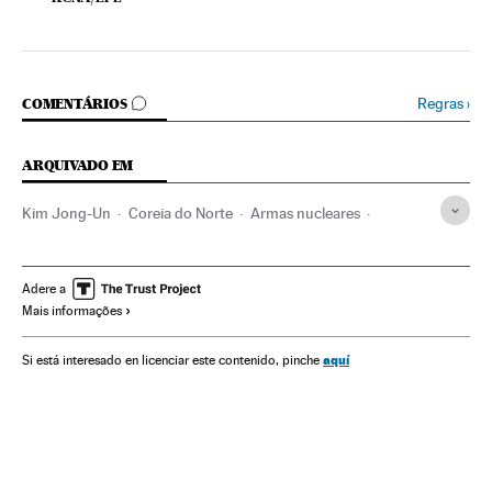
COMENTÁRIOS
Regras
›
COMENTÁRIOS
ARQUIVADO EM
Kim Jong-Un
Coreia do Norte
Armas nucleares
Estados Unidos
Ásia oriental
Armamento
América do Norte
Ásia
Defesa
América
Adere a
Mais informações
aquí
Si está interesado en licenciar este contenido, pinche