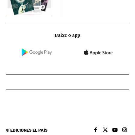
Baixe o app
©
EDICIONES EL PAÍS
EL PAÍS BRASIL EN
EL PAÍS BRASI
EL PAÍS B
EL PA