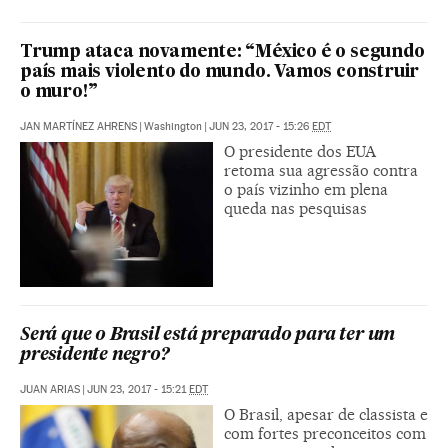
Trump ataca novamente: “México é o segundo
país mais violento do mundo. Vamos construir
o muro!”
JAN MARTÍNEZ AHRENS
|
Washington
|
JUN 23, 2017 - 15:26
EDT
O presidente dos EUA
retoma sua agressão contra
o país vizinho em plena
queda nas pesquisas
Será que o Brasil está preparado para ter um
presidente negro?
JUAN ARIAS
|
JUN 23, 2017 - 15:21
EDT
O Brasil, apesar de classista e
com fortes preconceitos com