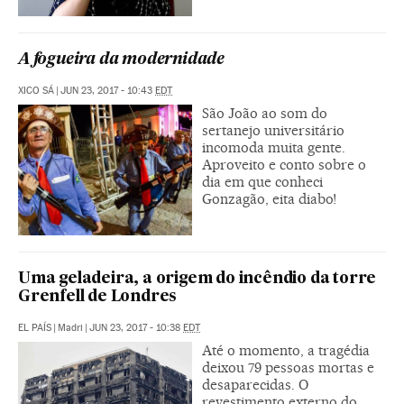
A fogueira da modernidade
XICO SÁ
|
JUN 23, 2017 - 10:43
EDT
São João ao som do
sertanejo universitário
incomoda muita gente.
Aproveito e conto sobre o
dia em que conheci
Gonzagão, eita diabo!
Uma geladeira, a origem do incêndio da torre
Grenfell de Londres
EL PAÍS
|
Madri
|
JUN 23, 2017 - 10:38
EDT
Até o momento, a tragédia
deixou 79 pessoas mortas e
desaparecidas. O
revestimento externo do