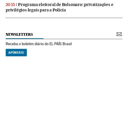
Programa eleitoral de Bolsonaro: privatizações e
20:55
privilégios legais para a Polícia
NEWSLETTERS
Receba o boletim diário do EL PAÍS Brasil
APÚNTATE
NEWSLETTERS
Boletín de América
Cada semana en tu cuenta de correo una selección de las noticias,
reportajes y análisis de los periodistas de EL PAÍS con los acontecimientos
más relevantes del continente.