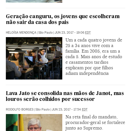
Geração canguru, os jovens que escolheram
não sair da casa dos pais
HELOÍSA MENDONÇA
|
São Paulo
|
JUN 23, 2017 - 19:06
EDT
Um a cada quatro jovens de
25 a 34 anos vive com a
família. Em 2005, era um a
cada 5. Mais anos de estudo
e casamentos tardios
explicam por que filhos
adiam independência
Lava Jato se consolida nas mãos de Janot, mas
louros serão colhidos por sucessor
RODOLFO BORGES
|
São Paulo
|
JUN 23, 2017 - 17:54
EDT
Na reta final do mandato,
procurador-geral se fortalece
junto ao Supremo.