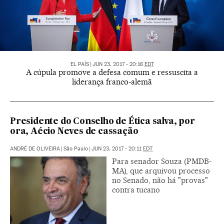
EL PAÍS
|
JUN 23, 2017 - 20:16
EDT
A cúpula promove a defesa comum e ressuscita a
liderança franco-alemã
Presidente do Conselho de Ética salva, por
ora, Aécio Neves de cassação
ANDRÉ DE OLIVEIRA
|
São Paulo
|
JUN 23, 2017 - 20:11
EDT
Para senador Souza (PMDB-
MA), que arquivou processo
no Senado, não há "provas"
contra tucano