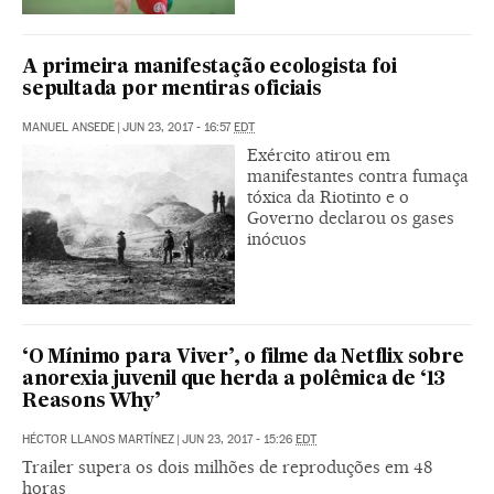
A primeira manifestação ecologista foi
sepultada por mentiras oficiais
MANUEL ANSEDE
|
JUN 23, 2017 - 16:57
EDT
Exército atirou em
manifestantes contra fumaça
tóxica da Riotinto e o
Governo declarou os gases
inócuos
‘O Mínimo para Viver’, o filme da Netflix sobre
anorexia juvenil que herda a polêmica de ‘13
Reasons Why’
HÉCTOR LLANOS MARTÍNEZ
|
JUN 23, 2017 - 15:26
EDT
Trailer supera os dois milhões de reproduções em 48
horas