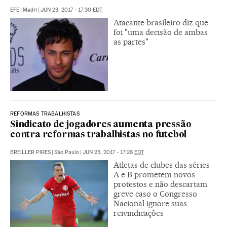
EFE
|
Madri
|
JUN 23, 2017 - 17:30
EDT
Atacante brasileiro diz que
foi "uma decisão de ambas
as partes"
REFORMAS TRABALHISTAS
Sindicato de jogadores aumenta pressão
contra reformas trabalhistas no futebol
BREILLER PIRES
|
São Paulo
|
JUN 23, 2017 - 17:28
EDT
Atletas de clubes das séries
A e B prometem novos
protestos e não descartam
greve caso o Congresso
Nacional ignore suas
reivindicações