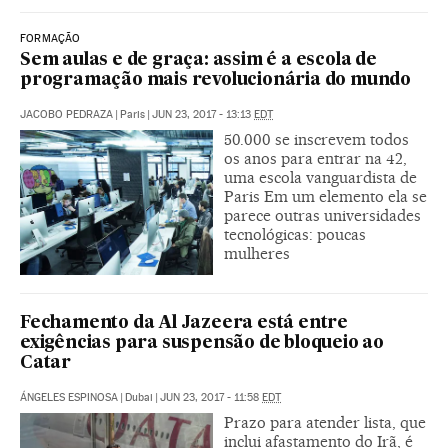
FORMAÇÃO
Sem aulas e de graça: assim é a escola de
programação mais revolucionária do mundo
JACOBO PEDRAZA
|
Paris
|
JUN 23, 2017 - 13:13
EDT
50.000 se inscrevem todos
os anos para entrar na 42,
uma escola vanguardista de
Paris Em um elemento ela se
parece outras universidades
tecnológicas: poucas
mulheres
Fechamento da Al Jazeera está entre
exigências para suspensão de bloqueio ao
Catar
ÁNGELES ESPINOSA
|
Dubai
|
JUN 23, 2017 - 11:58
EDT
Prazo para atender lista, que
inclui afastamento do Irã, é