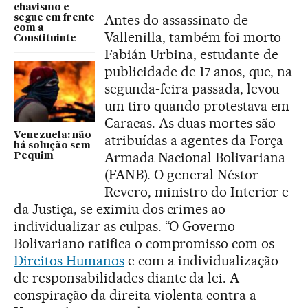
chavismo e
Antes do assassinato de
segue em frente
com a
Vallenilla, também foi morto
Constituinte
Fabián Urbina, estudante de
publicidade de 17 anos, que, na
segunda-feira passada, levou
um tiro quando protestava em
Caracas. As duas mortes são
Venezuela: não
atribuídas a agentes da Força
há solução sem
Armada Nacional Bolivariana
Pequim
(FANB). O general Néstor
Revero, ministro do Interior e
da Justiça, se eximiu dos crimes ao
individualizar as culpas. “O Governo
Bolivariano ratifica o compromisso com os
Direitos Humanos
e com a individualização
de responsabilidades diante da lei. A
conspiração da direita violenta contra a