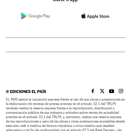
©
EDICIONES EL PAÍS
EL PAÍS BRASIL EN
EL PAÍS BRASI
EL PAÍS B
EL PA
EL PAÍS ejerce la oposición expresa frente al uso de sus obras y prestaciones en
la elaboración de revistas de prensa prevista en el artículo 32.1 del TRLPI;
también realiza la reserva expresa frente a la reproducción, distribución y
comunicación pública de sus trabajos y artículos sobre temas de actualidad
prevista en el artículo 33.1 del TRLPI; y, asimismo, realiza una reserva expresa
de las reproducciones y usos de las obras y otras prestaciones accesibles desde
este sitio web a medios de lectura mecánica u otros medios que resulten
adecuados a tal fin de conformidad con el artículo 67.3 del Real Decreto - ley