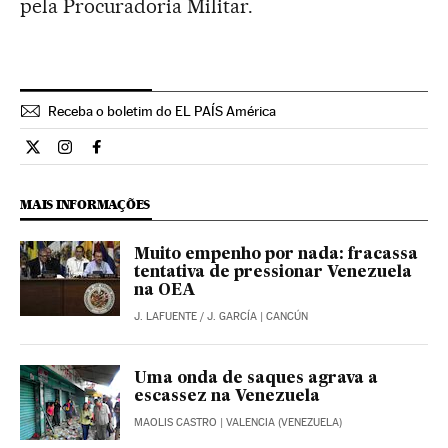
pela Procuradoria Militar.
Receba o boletim do EL PAÍS América
Internacional El País Brasil en Twitter
Internacional El País Brasil en Instagram
Internacional El País Brasil en Facebook
MAIS INFORMAÇÕES
Muito empenho por nada: fracassa
tentativa de pressionar Venezuela
na OEA
J. LAFUENTE
/
J. GARCÍA
| CANCÚN
Uma onda de saques agrava a
escassez na Venezuela
MAOLIS CASTRO
| VALENCIA (VENEZUELA)