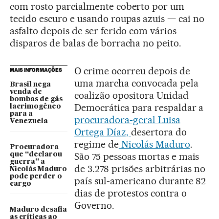
com rosto parcialmente coberto por um
tecido escuro e usando roupas azuis — cai no
asfalto depois de ser ferido com vários
disparos de balas de borracha no peito.
O crime ocorreu depois de
MAIS INFORMAÇÕES
uma marcha convocada pela
Brasil nega
venda de
coalizão opositora Unidad
bombas de gás
Democrática para respaldar a
lacrimogêneo
para a
procuradora-geral Luisa
Venezuela
Ortega Díaz,
desertora do
regime de
Nicolás Maduro
.
Procuradora
São 75 pessoas mortas e mais
que “declarou
guerra” a
de 3.278 prisões arbitrárias no
Nicolás Maduro
pode perder o
país sul-americano durante 82
cargo
dias de protestos contra o
Governo.
Maduro desafia
as críticas ao