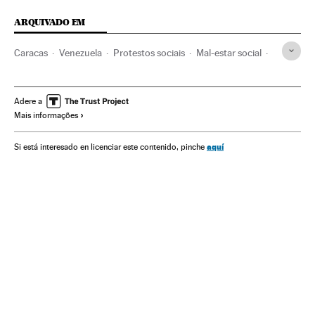
ARQUIVADO EM
Caracas
Venezuela
Protestos sociais
Mal-estar social
América do Sul
América Latina
América
Problemas sociais
Sociedade
Nicolás Maduro
Adere a
Mais informações
aquí
Si está interesado en licenciar este contenido, pinche