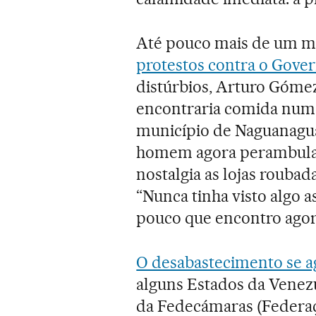
Até pouco mais de um mê
protestos contra o Gove
distúrbios, Arturo Gómez
encontraria comida num 
município de Naguanagua,
homem agora perambula 
nostalgia as lojas rouba
“Nunca tinha visto algo a
pouco que encontro agor
O desabastecimento se a
alguns Estados da Venez
da Fedecámaras (Federaç