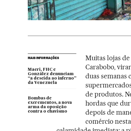
Muitas lojas de
MAIS INFORMAÇÕES
Carabobo, vira
Macri, FHC e
González denunciam
duas semanas 
“a descida ao inferno”
da Venezuela
supermercados,
de produtos. N
Bombas de
hordas que dura
excrementos, a nova
arma da oposição
depois de mane
contra o chavismo
comércio nesta
calamidade imediata: a p