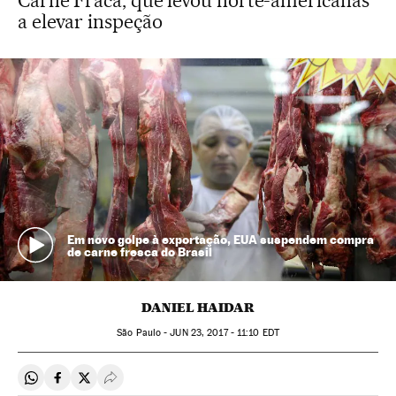
Carne Fraca, que levou norte-americanas
a elevar inspeção
Em novo golpe à exportação, EUA suspendem compra
de carne fresca do Brasil
DANIEL HAIDAR
São Paulo -
JUN
23, 2017 - 11:10
EDT
Compartir en Whatsapp
Compartir en Facebook
Compartir en Twitter
Desplegar Redes Sociales