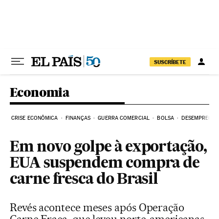
Pular para o conteúdo
SUSCRÍBETE
Economia
CRISE ECONÔMICA
FINANÇAS
GUERRA COMERCIAL
BOLSA
DESEMPREGO
Em novo golpe à exportação,
EUA suspendem compra de
carne fresca do Brasil
Revés acontece meses após Operação