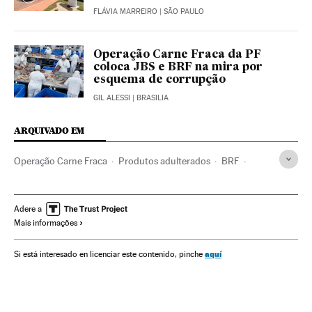
FLÁVIA MARREIRO
| SÃO PAULO
Operação Carne Fraca da PF
coloca JBS e BRF na mira por
esquema de corrupção
GIL ALESSI
| BRASILIA
ARQUIVADO EM
Operação Carne Fraca
Produtos adulterados
BRF
JBS
Exportações
Segurança alimentar
Produtos cárnicos
Controle qualidade
Estados Unidos
Adere a
Mais informações
Comércio exterior
Produtos gado
Bens consumo
Corrupção
América do Norte
Brasil
Gado
aquí
Si está interesado en licenciar este contenido, pinche
América do Sul
América Latina
Comércio
Empresas
Delitos
Agronegócio
América
Economia
Justiça