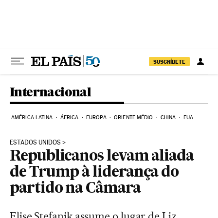
Pular para o conteúdo
SUSCRÍBETE
Internacional
AMÉRICA LATINA
ÁFRICA
EUROPA
ORIENTE MÉDIO
CHINA
EUA
ESTADOS UNIDOS
Republicanos levam aliada
de Trump à liderança do
partido na Câmara
Elise Stefanik assume o lugar de Liz