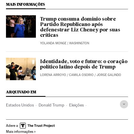
MAIS INFORMAÇÕES
Trump consuma domínio sobre
Partido Republicano após
defenestrar Liz Cheney por suas
críticas
YOLANDA MONGE
| WASHINGTON
Identidade, voto e futuro: o coração
político latino depois de Trump
LORENA ARROYO
/
CAMILA OSORIO
/
JORGE GALINDO
ARQUIVADO EM
Estados Unidos
Donald Trump
Eleições
Congresso Estados Unidos
Republicanos
Joseph Biden
George Bush
Conservadores
América
Adere a
Mais informações