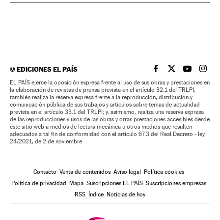
©
EDICIONES EL PAÍS
EL PAÍS BRASIL EN
EL PAÍS BRASI
EL PAÍS B
EL PA
EL PAÍS ejerce la oposición expresa frente al uso de sus obras y prestaciones en
la elaboración de revistas de prensa prevista en el artículo 32.1 del TRLPI;
también realiza la reserva expresa frente a la reproducción, distribución y
comunicación pública de sus trabajos y artículos sobre temas de actualidad
prevista en el artículo 33.1 del TRLPI; y, asimismo, realiza una reserva expresa
de las reproducciones y usos de las obras y otras prestaciones accesibles desde
este sitio web a medios de lectura mecánica u otros medios que resulten
adecuados a tal fin de conformidad con el artículo 67.3 del Real Decreto - ley
24/2021, de 2 de noviembre
Contacto
Venta de contenidos
Aviso legal
Política cookies
Política de privacidad
Mapa
Suscripciones EL PAÍS
Suscripciones empresas
RSS
Índice
Noticias de hoy