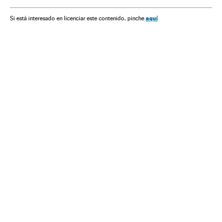
América do Norte
Política
Richard Cheney "Dick"
Câmara Representantes Estados Unidos
aquí
Si está interesado en licenciar este contenido, pinche