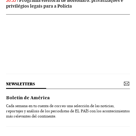
Programa eleitoral de Bolsonaro: privatizações e
20:55
privilégios legais para a Polícia
NEWSLETTERS
Boletín de América
Cada semana en tu cuenta de correo una selección de las noticias,
reportajes y análisis de los periodistas de EL PAÍS con los acontecimientos
más relevantes del continente.