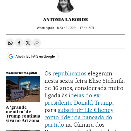
ANTONIA LABORDE
Washington -
MAY
14, 2021 - 17:44
EDT
Compartir en Whatsapp
Compartir en Facebook
Compartir en Twitter
Desplegar Redes Sociales
Añadir EL PAÍS en Google
Os
republicanos
elegeram
MAIS INFORMAÇÕES
nesta sexta-feira Elise Stefanik,
de 36 anos, considerada muito
ligada às
ideias do ex-
presidente Donald Trump
,
A ‘grande
para
substituir Liz Cheney
mentira’ de
como líder da bancada do
Trump continua
viva no Arizona
partido
na Câmara dos