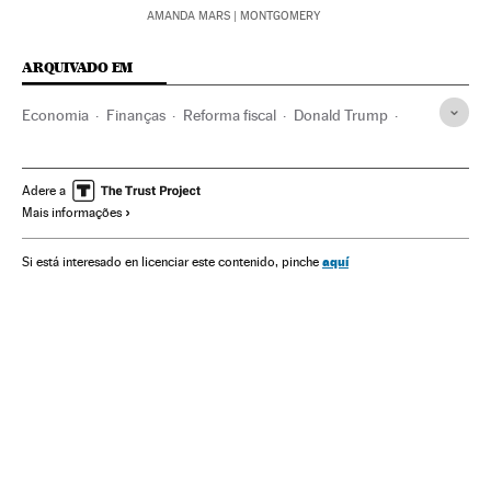
AMANDA MARS
| MONTGOMERY
ARQUIVADO EM
Economia
Finanças
Reforma fiscal
Donald Trump
Política fiscal
Reformas políticas
Estados Unidos
Política econômica
América do Norte
Adere a
Mais informações
Finanças públicas
América
Câmara Representantes Estados Unidos
Senado EEUU
aquí
Si está interesado en licenciar este contenido, pinche
Congresso Estados Unidos
Parlamento
Política