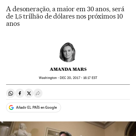
A desoneração, a maior em 30 anos, será
de 1,5 trilhão de dólares nos próximos 10
anos
AMANDA MARS
Washington -
DEC
20, 2017 - 16:17
EST
Compartir en Whatsapp
Compartir en Facebook
Compartir en Twitter
Desplegar Redes Sociales
Añadir EL PAÍS en Google