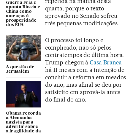
repetida na manhã desta
Guerra Fria e
quarta, porque o texto
aponta Rússia e
China como
aprovado no Senado sofreu
ameaças à
prosperidade
três pequenas modificações.
dos EUA
O processo foi longo e
complicado, não só pelos
contratempos de última hora.
Trump chegou à
Casa Branca
A questão de
há 11 meses com a intenção de
Jerusalém
concluir a reforma em meados
do ano, mas afinal se deu por
satisfeito em aprová-la antes
do final do ano.
Obama recorda
a Alemanha
nazista para
advertir sobre
a fragilidade da