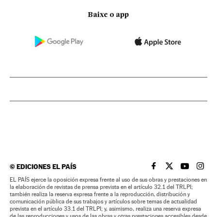
Baixe o app
©
EDICIONES EL PAÍS
EL PAÍS BRASIL EN
EL PAÍS BRASI
EL PAÍS B
EL PA
EL PAÍS ejerce la oposición expresa frente al uso de sus obras y prestaciones en
la elaboración de revistas de prensa prevista en el artículo 32.1 del TRLPI;
también realiza la reserva expresa frente a la reproducción, distribución y
comunicación pública de sus trabajos y artículos sobre temas de actualidad
prevista en el artículo 33.1 del TRLPI; y, asimismo, realiza una reserva expresa
de las reproducciones y usos de las obras y otras prestaciones accesibles desde