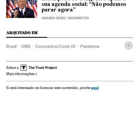
sua agenda social: “Não podemos
parar agora”
AMANDA MARS
| WASHINGTON
ARQUIVADO EM
Brasil
OMS
Coronavirus Covid-19
Pandemia
Coronavirus
Doenças infecciosas
Doenças respiratórias
Ministério Saúde
Joseph Biden
Estados Unidos
Adere a
Mais informações
Crisis económica coronavirus covid-19
Economia
História
América
América do Norte
aquí
Si está interesado en licenciar este contenido, pinche