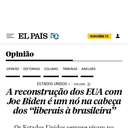
Pular para o conteúdo
SUSCRÍBETE
Opinião
OPINIÃO
EDITORIAIS
COLUNAS
TRIBUNAS
ANÁLISES
ESTADOS UNIDOS
i
COLUNA
A reconstrução dos EUA com
Joe Biden é um nó na cabeça
dos “liberais à brasileira”
Os Estados Unidos sempre viram no