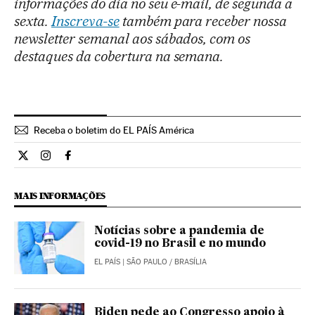
informações do dia no seu e-mail, de segunda a
sexta.
Inscreva-se
também para receber nossa
newsletter semanal aos sábados, com os
destaques da cobertura na semana.
Receba o boletim do EL PAÍS América
Opiniao El País Brasil en Twitter
Opiniao El País Brasil en Instagram
Opiniao El País Brasil en Facebook
MAIS INFORMAÇÕES
Notícias sobre a pandemia de
covid-19 no Brasil e no mundo
EL PAÍS
| SÃO PAULO / BRASÍLIA
Biden pede ao Congresso apoio à