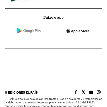
Baixe o app
©
EDICIONES EL PAÍS
EL PAÍS BRASIL EN
EL PAÍS BRASI
EL PAÍS B
EL PA
EL PAÍS ejerce la oposición expresa frente al uso de sus obras y prestaciones en
la elaboración de revistas de prensa prevista en el artículo 32.1 del TRLPI;
también realiza la reserva expresa frente a la reproducción, distribución y