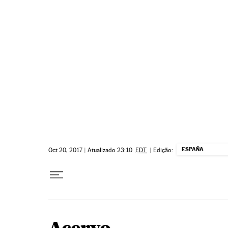
Pular para o conteúdo
ESPAÑA
Oct 20, 2017
|
Atualizado 23:10
EDT
|
Edição: