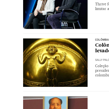
Thrive 
limitar
COLÔMBIA
Colôm
levad
SALLY PAL
Coleção
presiden
colombi