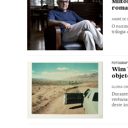
Milto
roman
ANDRÉ DE 
O escri
trilogia
FOTOGRAF
Wim W
objet
GLORIA C
Durante 
vivênci
deste íc