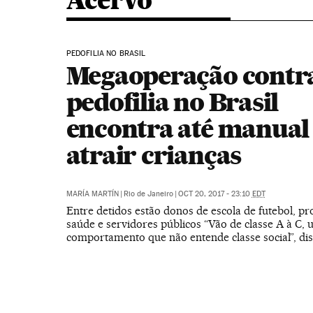
Acervo
PEDOFILIA NO BRASIL
Megaoperação contr
pedofilia no Brasil
encontra até manual
atrair crianças
MARÍA MARTÍN
|
Rio de Janeiro
|
OCT 20, 2017 - 23:10
EDT
Entre detidos estão donos de escola de futebol, pro
saúde e servidores públicos “Vão de classe A à C,
comportamento que não entende classe social”, di