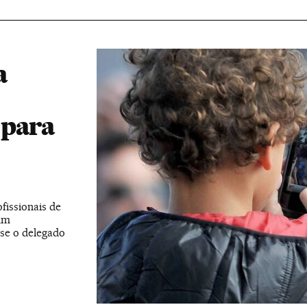
a
 para
fissionais de
 um
sse o delegado