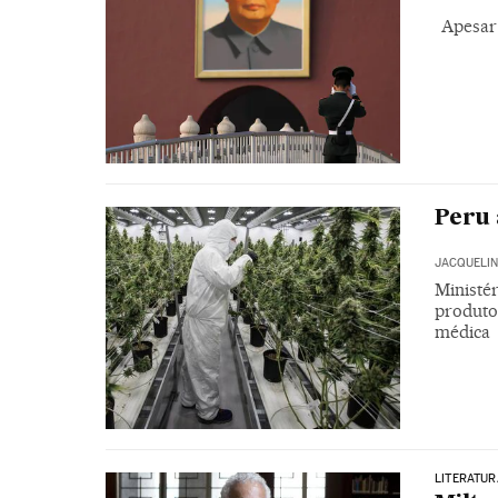
Apesar
Peru 
JACQUELI
Ministér
produto 
médica
LITERATUR