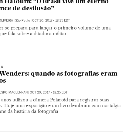
n Hatoum: “O Brasil vive um eterno
ce de desilusão”
OLIVEIRA
|
São Paulo
|
OCT 20, 2017 - 18:25
EDT
tor se prepara para lançar o primeiro volume de uma
 que fala sobre a ditadura militar
IA
enders: quando as fotografias eram
os
RESPO MACLENNAN
|
OCT 20, 2017 - 18:25
EDT
anos utilizou a câmera Polaroid para registrar suas
as. Hoje uma exposição e um livro lembram com nostalgia
one da história da fotografia