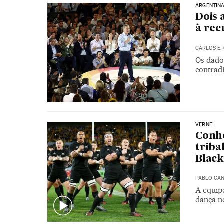
ARGENTIN
Dois 
à rec
CARLOS E.
Os dado
contradi
VERNE
Conhe
triba
Black
PABLO CA
A equip
dança n