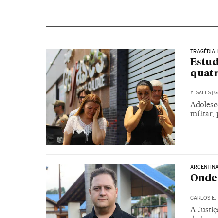
TRAGÉDIA 
Estud
quatr
Y. SALES
|
G
Adolesce
militar,
ARGENTIN
Onde 
CARLOS E.
A Justiç