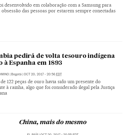
foi desenvolvido em colaboração com a Samsung para
 a obsessão das pessoas por estarem sempre conectadas
bia pedirá de volta tesouro indígena
o à Espanha em 1893
OMINO
|
Bogotá
|
OCT 20, 2017 - 20:56
EDT
 de 122 peças de ouro havia sido um presente do
te à rainha, algo que foi considerado ilegal pela Justiça
ana
China, mais do mesmo
EL PAÍS
|
OCT 20, 2017 - 20:55
EDT