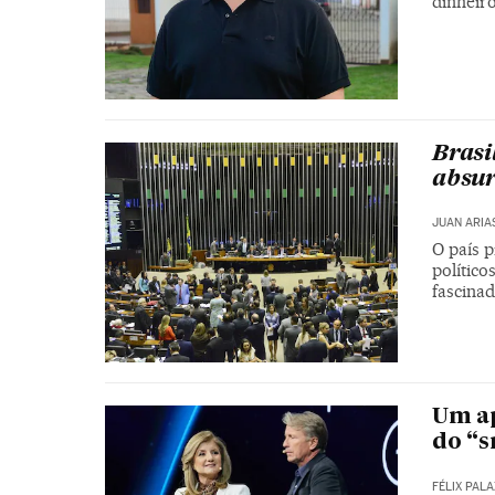
dinheiro
Brasi
absu
JUAN ARIA
O país 
político
fascina
Um ap
do “
FÉLIX PAL