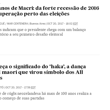
A
anos de Macri: da forte recessão de 2016
uperação perto das eleições
 CUÉ
/
MAR CENTENERA
|
Buenos Aires
|
OCT 20, 2017 - 18:02
EDT
s indicam que o presidente chega com um balanço
tório a seu primeiro desafio eleitoral
ça o significado do ‘haka’, a dança
l maori que virou símbolo dos All
s
NTÓ
|
OCT 20, 2017 - 17:59
EDT
e de rúgbi neozelandesa há mais de 100 anos realiza a
o começo de suas partidas