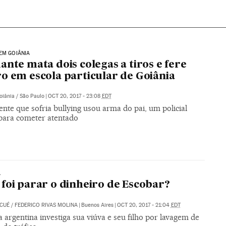
EM GOIÂNIA
ante mata dois colegas a tiros e fere
o em escola particular de Goiânia
oiânia / São Paulo
|
OCT 20, 2017 - 23:08
EDT
nte que sofria bullying usou arma do pai, um policial
 para cometer atentado
A
foi parar o dinheiro de Escobar?
 CUÉ
/
FEDERICO RIVAS MOLINA
|
Buenos Aires
|
OCT 20, 2017 - 21:04
EDT
a argentina investiga sua viúva e seu filho por lavagem de