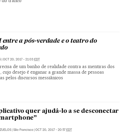
 do tráfico
l entre a pós-verdade e o teatro do
rdo
S
|
OCT 20, 2017 - 21:03
EDT
precisa de um banho de realidade contra as mentiras dos
s, cujo desejo é enganar a grande massa de pessoas
das pelos discursos messiânicos
licativo quer ajudá-lo a se desconectar
smartphone”
AZUELOS
|
São Francisco
|
OCT 20, 2017 - 20:57
EDT