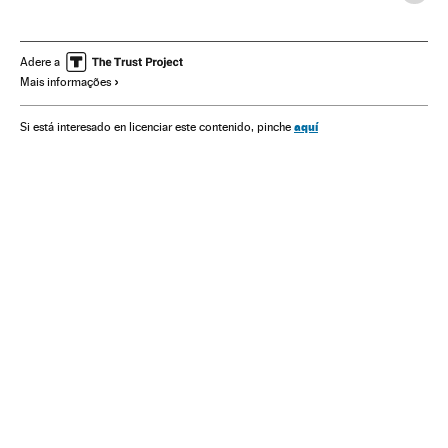
Liberdade expressão
Ditadura Militar Brasil
Ditadura militar
Brasil
Ditadura
América do Sul
Adere a
Mais informações
América Latina
América
Literatura
Cultura
Política
Meios comunicação
Comunicação
aquí
Si está interesado en licenciar este contenido, pinche