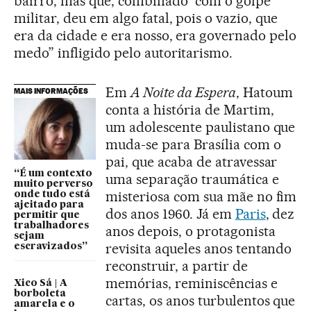
bairro, mas que, combinado “com o golpe
militar, deu em algo fatal, pois o vazio, que
era da cidade e era nosso, era governado pelo
medo” infligido pelo autoritarismo.
Em
A Noite da Espera
, Hatoum
MAIS INFORMAÇÕES
conta a história de Martim,
um adolescente paulistano que
muda-se para Brasília com o
pai, que acaba de atravessar
“É um contexto
uma separação traumática e
muito perverso
misteriosa com sua mãe no fim
onde tudo está
ajeitado para
dos anos 1960. Já em
Paris
, dez
permitir que
trabalhadores
anos depois, o protagonista
sejam
revisita aqueles anos tentando
escravizados”
reconstruir, a partir de
memórias, reminiscências e
Xico Sá | A
borboleta
cartas, os anos turbulentos que
amarela e o