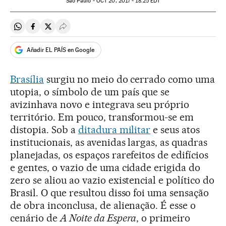
São Paulo -
OCT
20, 2017 - 18:25
EDT
Compartir en Whatsapp
Compartir en Facebook
Compartir en Twitter
Desplegar Redes Sociales
Añadir EL PAÍS en Google
Brasília
surgiu no meio do cerrado como uma
utopia, o símbolo de um país que se
avizinhava novo e integrava seu próprio
território. Em pouco, transformou-se em
distopia. Sob a
ditadura militar
e seus atos
institucionais, as avenidas largas, as quadras
planejadas, os espaços rarefeitos de edifícios
e gentes, o vazio de uma cidade erigida do
zero se aliou ao vazio existencial e político do
Brasil. O que resultou disso foi uma sensação
de obra inconclusa, de alienação. É esse o
cenário de
A Noite da Espera
, o primeiro