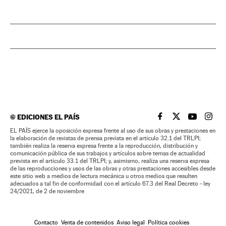
©
EDICIONES EL PAÍS
EL PAÍS BRASIL EN
EL PAÍS BRASI
EL PAÍS B
EL PA
EL PAÍS ejerce la oposición expresa frente al uso de sus obras y prestaciones en
la elaboración de revistas de prensa prevista en el artículo 32.1 del TRLPI;
también realiza la reserva expresa frente a la reproducción, distribución y
comunicación pública de sus trabajos y artículos sobre temas de actualidad
prevista en el artículo 33.1 del TRLPI; y, asimismo, realiza una reserva expresa
de las reproducciones y usos de las obras y otras prestaciones accesibles desde
este sitio web a medios de lectura mecánica u otros medios que resulten
adecuados a tal fin de conformidad con el artículo 67.3 del Real Decreto - ley
24/2021, de 2 de noviembre
Contacto
Venta de contenidos
Aviso legal
Política cookies