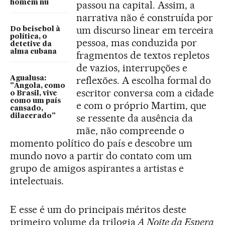
homem nu
passou na capital. Assim, a
narrativa não é construída por
um discurso linear em terceira
Do beisebol à
política, o
pessoa, mas conduzida por
detetive da
alma cubana
fragmentos de textos repletos
de vazios, interrupções e
reflexões. A escolha formal do
Agualusa:
"Angola, como
escritor conversa com a cidade
o Brasil, vive
como um país
e com o próprio Martim, que
cansado,
se ressente da ausência da
dilacerado"
mãe, não compreende o
momento político do país e descobre um
mundo novo a partir do contato com um
grupo de amigos aspirantes a artistas e
intelectuais.
E esse é um do principais méritos deste
primeiro volume da trilogia
A Noite da Espera