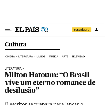
Pular para o conteúdo
SUSCRÍBETE
Cultura
CINEMA
LITERATURA
LIVROS
MÚSICA
ARTE
TELEVISÃO
LITERATURA
Milton Hatoum: “O Brasil
vive um eterno romance de
desilusão”
O escritor se prepara para lançar o