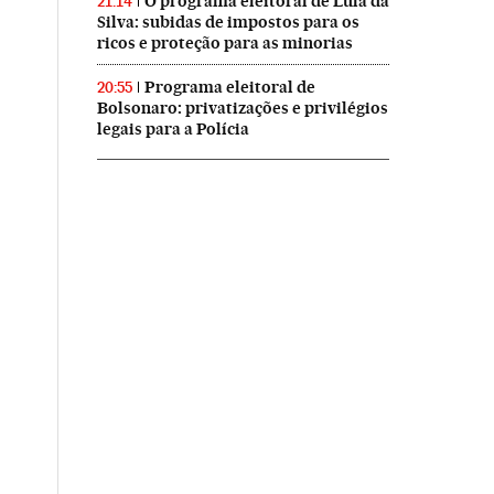
O programa eleitoral de Lula da
21:14
Silva: subidas de impostos para os
ricos e proteção para as minorias
Programa eleitoral de
20:55
Bolsonaro: privatizações e privilégios
legais para a Polícia