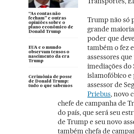
Transportes, E
“As contas não
Trump não só p
fecham” e outras
opiniões sobre o
grande maioria
plano econômico de
Donald Trump
poder que deve
também o fez e
EUA e o mundo
observam tensos o
assessores que 
nascimento da era
Trump
imediações do S
islamofóbico e
Cerimônia de posse
de Donald Trump:
assessor de Se
tudo o que sabemos
Priebus
, novo 
chefe de campanha de Tru
do país, que será seu estr
de Trump e seu novo asse
também chefa de campanh