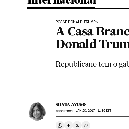
Internacional
POSSE DONALD TRUMP
A Casa Branc
Donald Tru
Republicano tem o gab
SILVIA AYUSO
Washington -
JAN
20, 2017 - 11:39
EST
Compartir en Whatsapp
Compartir en Facebook
Compartir en Twitter
Desplegar Redes Soci