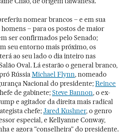
laine Chao, de origem taiwanesa.
referiu nomear brancos – e em sua
 homens – para os postos de maior
m ser confirmados pelo Senado;
m seu entorno mais próximo, os
terá ao seu lado o dia inteiro nas
alão Oval. Lá estarão o general branco,
 pró Rússia
Michael Flynn
, nomeado
gurança Nacional do presidente;
Reince
chefe de gabinete;
Steve Bannon
, o ex-
mp e agitador da direita mais radical
ategista chefe;
Jared Kushner
, o genro
ssor especial, e Kellyanne Conway,
a e agora “conselheira” do presidente.